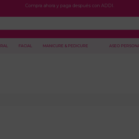
Compra ahora y paga después con ADDI.
RAL
FACIAL
MANICURE & PEDICURE
ASEO PERSON