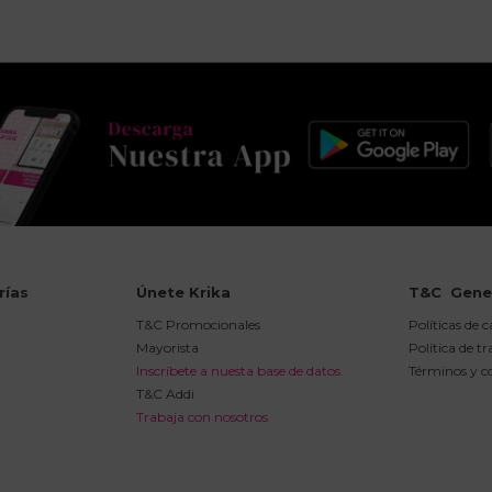
rías
Únete Krika
T&C  Gene
T&C Promocionales
Políticas de 
Mayorista
Política de t
Inscríbete a nuesta base de datos.
Términos y c
T&C Addi
Trabaja con nosotros