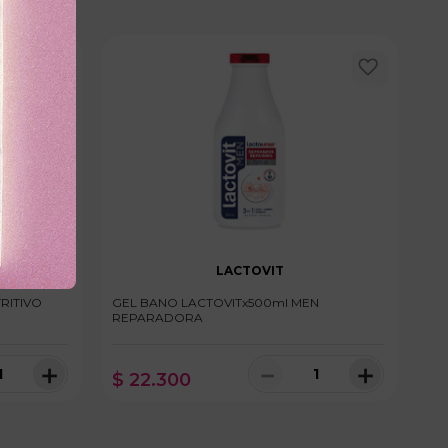
LACTOVIT
RITIVO
GEL BANO LACTOVITx500ml MEN
REPARADORA
＋
－
＋
$
22
.
300