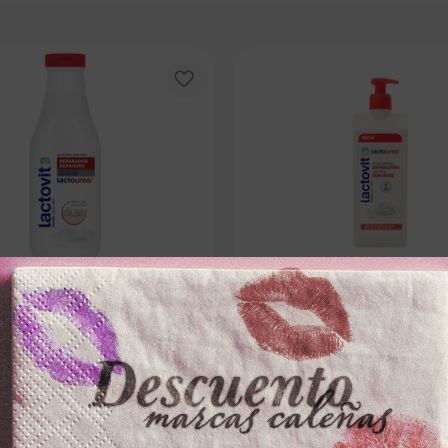
LACTOVIT
LACTOVIT
LACTOVITx600ml REPARADOR
LECHE CORPORAL LACTOVITx4
REPARADOR
－
＋
－
0
$
26
.
000