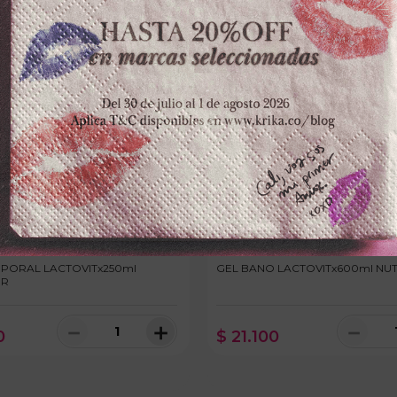
LACTOVIT
LACTOVIT
PORAL LACTOVITx250ml
GEL BANO LACTOVITx600ml NUT
OR
－
＋
－
0
$
21
.
100