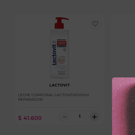
LACTOVIT
LECHE CORPORAL LACTOVITx1000ml
GEL BANO 
REPARADOR
－
＋
$
41
.
600
$
22
.
70