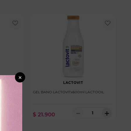
×
LACTOVIT
00ml
GEL BANO LACTOVITx600ml LACTOOIL
＋
－
＋
$
21
.
900