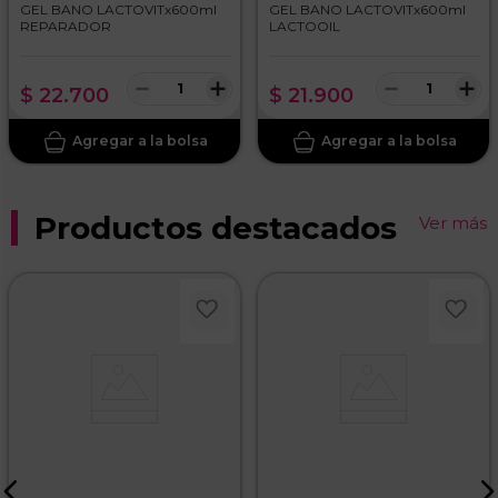
GEL BANO LACTOVITx600ml
GEL BANO LACTOVITx600ml
REPARADOR
LACTOOIL
－
＋
－
＋
$
22
.
700
$
21
.
900
ENVIAR COMENTARIO
Productos destacados
Ver más