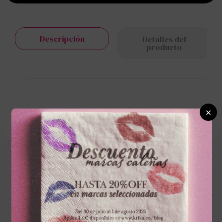
Descripción
Detalles del
producto
×
Cargando el resumen…
Escribe un comentario