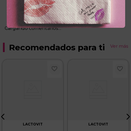
Más reciente
Agregar comentario
Cargando comentarios…
Título
Recomendados para ti
Ver más
Califica el producto de 1 a 5 estrellas
★
★
★
★
★
Tu nombre
Dirección de email
Escribe un comentario
LACTOVIT
LACTOVIT