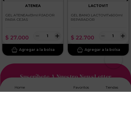
ATENEA
LACTOVIT
GEL ATENEAx13ml FIJADOR
GEL BANO LACTOVITx600ml
PARA CEJAS
REPARADOR
－
＋
－
＋
$
27
.
000
$
22
.
700
Suscríbete A Nuestro NewsLetter
Home
Favoritos
Tiendas
Acepto los
Términos y Condiciones, y Política de
Tratamiento de Datos