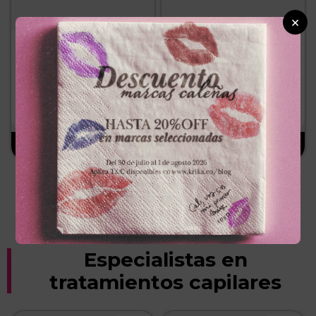
×
KURA
KURA
DESMAQUILLANTE
CREMA FACIAL KURAx40ml
KURAx250ml BIFASICO
HIDRATACION PROFUNDA
－
＋
－
＋
$
35
.
000
$
50
.
000
Especialistas en
tratamientos capilares