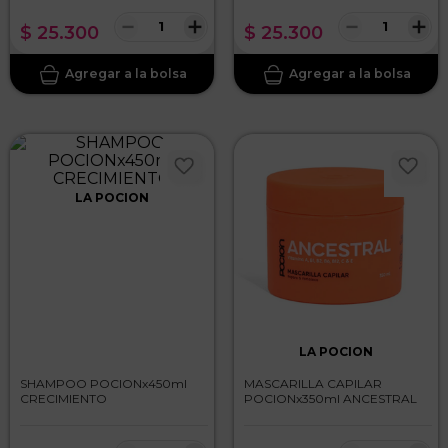
－
＋
－
＋
$
25
.
300
$
25
.
300
LA POCION
LA POCION
SHAMPOO POCIONx450ml
MASCARILLA CAPILAR
CRECIMIENTO
POCIONx350ml ANCESTRAL