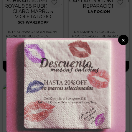
LA POCION
SCHWARZKOPF
TINTE SCHWARZKOPFx60ml
TRATAMIENTO CAPILAR
ROYAL 9.98 RUBIO MUY
POCIONx450ml REPARACIÓN
×
CLARO MARRON VIOLETA
ROJO
－
＋
－
＋
$
25
.
300
$
38
.
900
LEHIT
LA POCION
AMPOLLETA LEHITx13ml
CREMA PEINAR
SEMILLAS DE LINO AZUL
POCIONx450ml TONGOLÉ
RIZOS