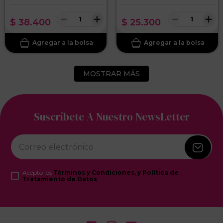
－
＋
－
＋
$
38
.
400
$
25
.
300
MOSTRAR MÁS
Suscríbete A Nuestro NewsLetter
Acepto los
Términos y Condiciones, y Política de
Tratamiento de Datos