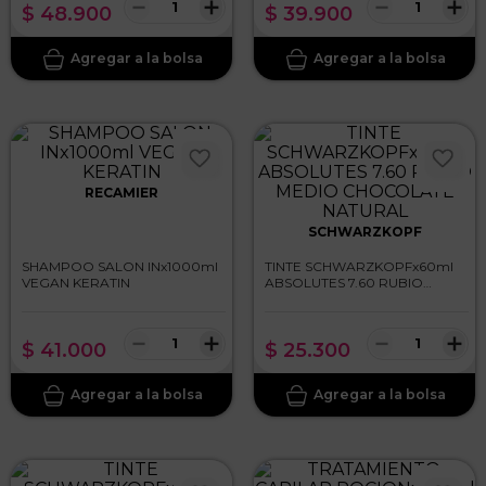
－
＋
－
＋
$
48
.
900
$
39
.
900
RECAMIER
SCHWARZKOPF
SHAMPOO SALON INx1000ml
TINTE SCHWARZKOPFx60ml
VEGAN KERATIN
ABSOLUTES 7.60 RUBIO
MEDIO CHOCOLATE
NATURAL
－
＋
－
＋
$
41
.
000
$
25
.
300