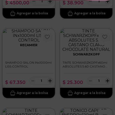
－
＋
－
＋
$
4500
,
00
$
38
.
900
RECAMIER
SCHWARZKOPF
SHAMPOO SALON INx1000ml
TINTE SCHWARZKOPFx60ml
LISS CONTROL
ABSOLUTES 5.60 CASTANO
CLARO CHOCOLATE
NATURAL
－
＋
－
＋
$
67
.
350
$
25
.
300