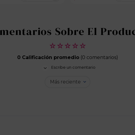
☆
☆
☆
☆
☆
0 Calificación promedio
(0 comentarios)
Escribe un comentario
Más reciente
Agregar comentario
Título
Califica el producto de 1 a 5 estrellas