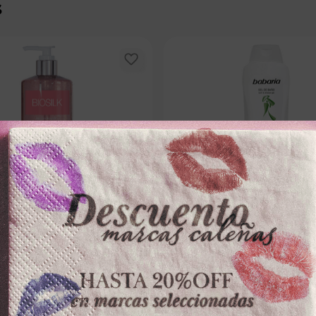
s
ANA MARIA
BABARIA
PORAL BIOSILKx395ml FRUTAL
GEL BANO BABARIAx600ml ALO
－
＋
－
0
$
19
.
100
100 disponibles