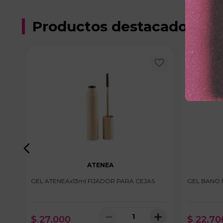
Productos destacados
ATENEA
GEL ATENEAx13ml FIJADOR PARA CEJAS
GEL BANO 
＋
－
＋
$
27
.
000
$
22
.
70