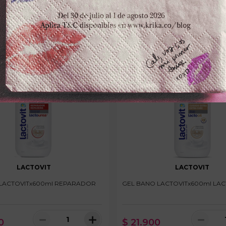
LACTOVIT
LACTOVIT
LACTOVITx600ml REPARADOR
GEL BANO LACTOVITx600ml LAC
－
＋
－
0
$
21
.
900