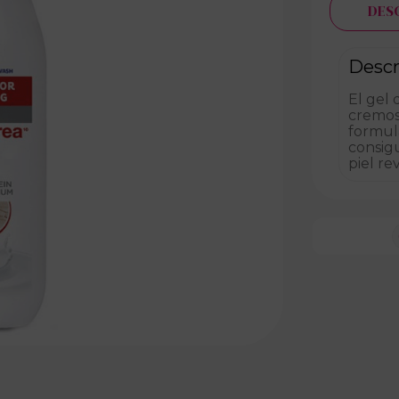
DES
Descr
El gel
cremosa
formula
consigu
piel re