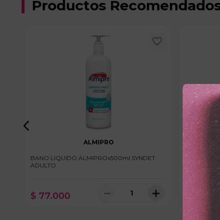
Productos Recomendado
ALMIPRO
BANO LIQUIDO ALMIPROx500ml SYNDET
JABON COR
ADULTO
LIQUIDO
＋
－
＋
$
77
.
000
$
24
.
70