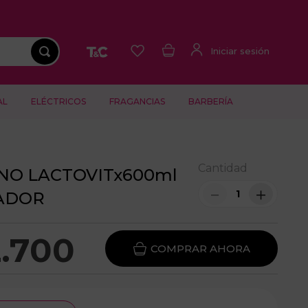
AL
ELÉCTRICOS
FRAGANCIAS
BARBERÍA
Cantidad
NO LACTOVITx600ml
－
＋
ADOR
2
.
700