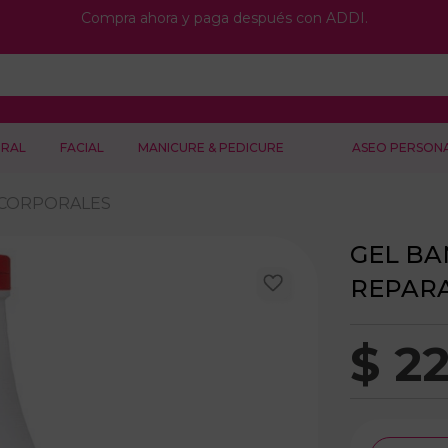
Compra ahora y paga después con ADDI.
RAL
FACIAL
MANICURE & PEDICURE
ASEO PERSON
 CORPORALES
GEL BA
REPAR
$
2