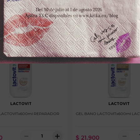
LACTOVIT
LACTOVIT
LACTOVITx600ml REPARADOR
GEL BANO LACTOVITx600ml LAC
－
＋
－
0
$
21
.
900