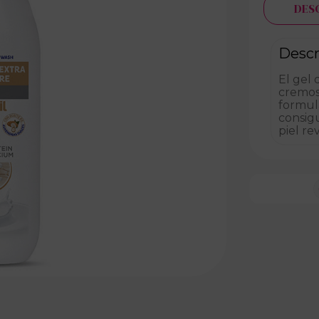
DES
Descr
El gel
cremosa
formula
consigu
piel re