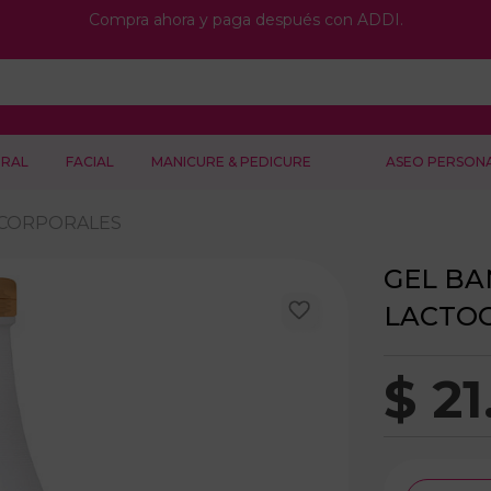
Compra ahora y paga después con ADDI.
RAL
FACIAL
MANICURE & PEDICURE
ASEO PERSON
 CORPORALES
GEL BA
LACTOO
$
21