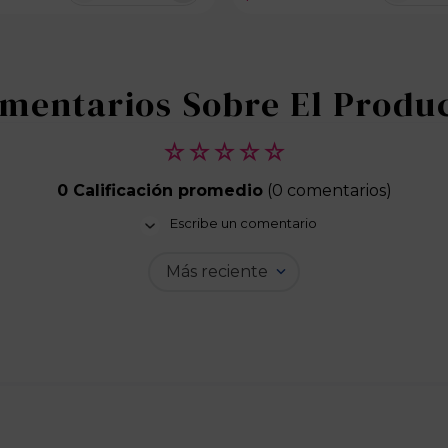
☆
☆
☆
☆
☆
0 Calificación promedio
(0 comentarios)
Escribe un comentario
Más reciente
Agregar comentario
Título
Califica el producto de 1 a 5 estrellas