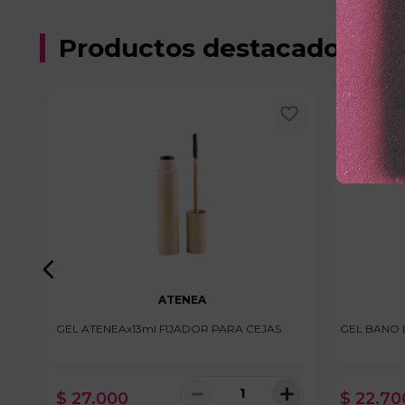
Productos destacados
ATENEA
S
GEL ATENEAx13ml FIJADOR PARA CEJAS
GEL BANO 
＋
－
＋
$
27
.
000
$
22
.
70