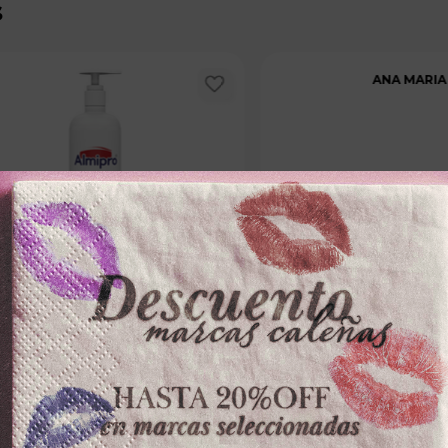
s
ANA MARIA
ANA MARIA
PORAL BIOSILKx395ml FLORAL
JABON CORPORAL BIOSILKx395m
LIQUIDO
－
＋
－
0
$
24
.
700
100 disponibles
100 dispo