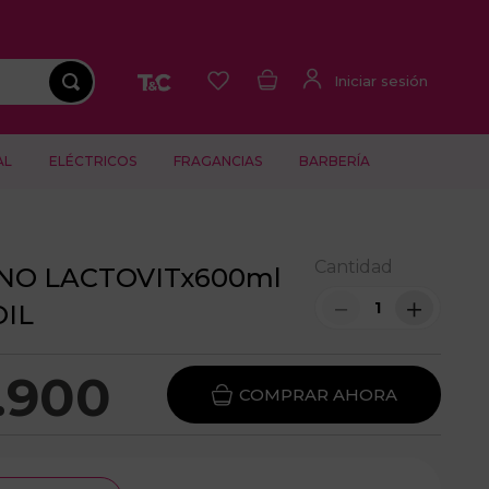
AL
ELÉCTRICOS
FRAGANCIAS
BARBERÍA
Cantidad
NO LACTOVITx600ml
－
＋
IL
.
900