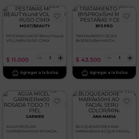
MOST/BEAUTY
BYS PRO
PESTANAS MOST BEAUTYxund
TRATAMIENTO CEJAS
VOLUMEN RUSO C1MIX
BYSPROx15ml MUCH
PESTAÑAS Y CEJAS
－
＋
－
＋
$
11
.
000
$
43
.
500
GARNIER
ANA MARIA
AGUA MICELAR
BLOQUEADORES ANA
GARNIERx400ml ROSADA
MARIAx50ml ACQUA FACIAL
TODO TIPO DE PIEL
SERUM COLOR/MINI