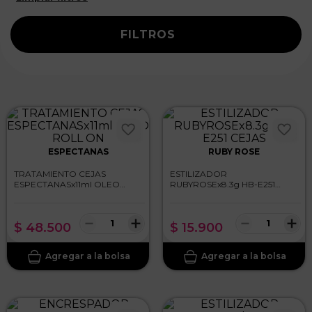
FILTROS
ESPECTANAS
RUBY ROSE
TRATAMIENTO CEJAS
ESTILIZADOR
ESPECTANASx11ml OLEO
RUBYROSEx8.3g HB-E251
ROLL ON
CEJAS
－
＋
－
＋
$
48
.
500
$
15
.
900