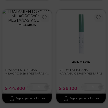
MILAGROS
ANA MARIA
TRATAMIENTO CEJAS
SERUM FACIAL ANA
MILAGROSx6ml PESTAÑAS Y
MARIAx5g CEJAS Y PESTAÑAS
CEJAS
－
＋
－
＋
$
44
.
900
$
28
.
100