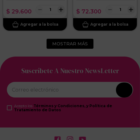
－
＋
－
＋
$
29
.
600
$
72
.
300
MOSTRAR MÁS
Suscríbete A Nuestro NewsLetter
Acepto los
Términos y Condiciones, y Política de
Tratamiento de Datos