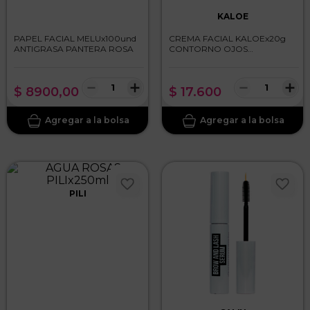
KALOE
PAPEL FACIAL MELUx100und
CREMA FACIAL KALOEx20g
ANTIGRASA PANTERA ROSA
CONTORNO OJOS
CALENDULA
－
＋
－
＋
$
8900
,
00
$
17
.
600
PILI