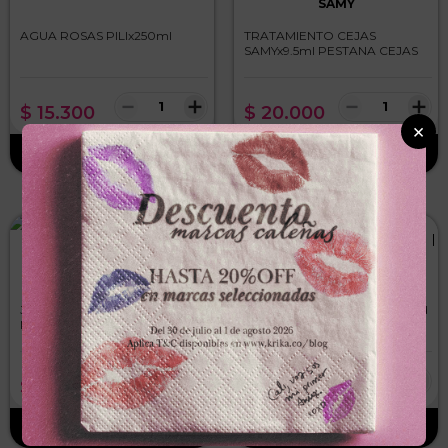
SAMY
AGUA ROSAS PILIx250ml
TRATAMIENTO CEJAS
SAMYx9.5ml PESTANA CEJAS
－
＋
－
＋
$
15
.
300
$
20
.
000
×
ANA MARIA
MOST/BEAUTY
JABON FACIAL ANA
PESTANAS MOST BEAUTYxund
MARIAx100g MIXTA GRASA
VOLUMEN RUSO C6M
－
＋
－
＋
$
25
.
500
$
11
.
000