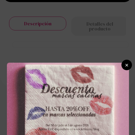
Descripción
Detalles del
producto
×
Cargando el resumen…