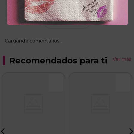
Por favor, inicia sesión para escribir un
comentario.
Más reciente
Cargando comentarios…
Recomendados para ti
Ver más