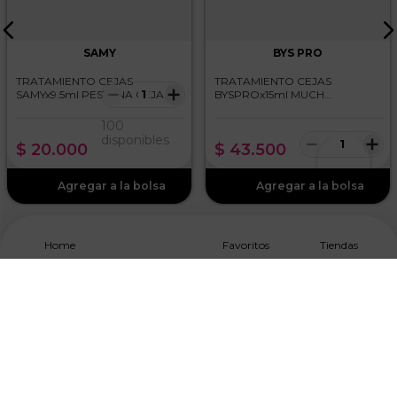
SAMY
BYS PRO
TRATAMIENTO CEJAS
TRATAMIENTO CEJAS
－
＋
SAMYx9.5ml PESTANA CEJAS
BYSPROx15ml MUCH
PESTAÑAS Y CEJAS
100
－
＋
disponibles
$
20
.
000
$
43
.
500
Home
Favoritos
Tiendas
Suscríbete A Nuestro NewsLetter
Acepto los
Términos y Condiciones, y Política de
Tratamiento de Datos