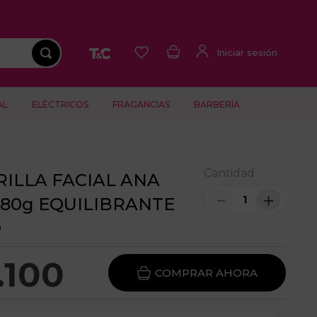
AL
ELÉCTRICOS
FRAGANCIAS
BARBERÍA
Cantidad
ILLA FACIAL ANA
－
＋
80g EQUILIBRANTE
O
.
100