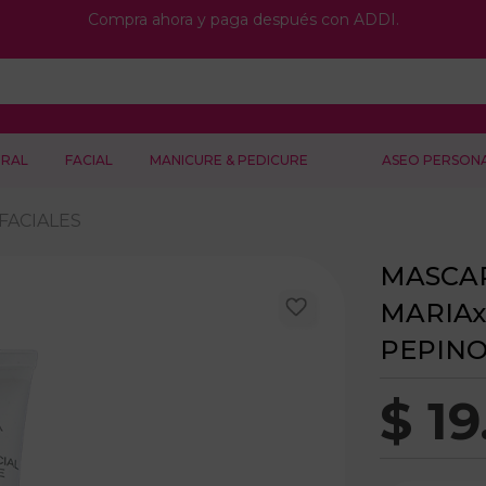
Compra ahora y paga después con ADDI.
RAL
FACIAL
MANICURE & PEDICURE
ASEO PERSON
FACIALES
MASCAR
MARIAx
PEPIN
$
19