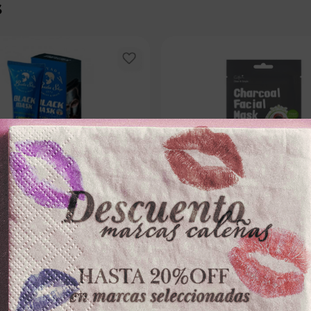
s
NEVADA
CETTUA
A FACIAL NEVADAx120g BARBE
MASCARILLA FACIAL CETTUAxun
ON PEEL OFF
－
＋
－
0
$
11
.
000
100 disponibles
100 dispo