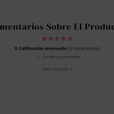
100 dispo
☆
☆
☆
☆
☆
0 Calificación promedio
(0 comentarios)
Escribe un comentario
Más reciente
Agregar comentario
Título
Califica el producto de 1 a 5 estrellas