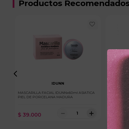
Productos Recomendado
IDUNN
RRU
MASCARILLA FACIAL IDUNNx60ml ASIATICA
MASCARILL
PIEL DE PORCELANA MADURA
SHOP CARB
＋
－
＋
$
39
.
000
$
22
.
20
100 disponibles