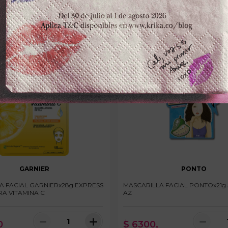
GARNIER
PONTO
A FACIAL GARNIERx28g EXPRESS
MASCARILLA FACIAL PONTOx21g
RA VITAMINA C
AZ
－
＋
－
0
$
6300
,