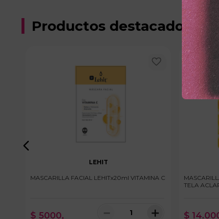
Productos destacados
LEHIT
RA
MASCARILLA FACIAL LEHITx20ml VITAMINA C
MASCARILL
TELA ACLA
＋
－
＋
$
5000
,
$
14
.
00