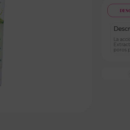
DES
Descr
La acc
Extract
poros p