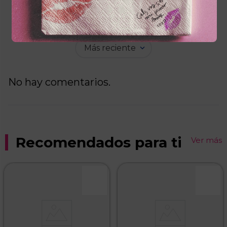
Por favor, inicia sesión para escribir un
comentario.
Más reciente
No hay comentarios.
Recomendados para ti
Ver más