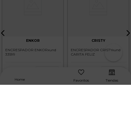
ENKOR
CRISTY
ENCRESPADOR ENKORxund
ENCRESPADOR CRISTYxund
33599
CARITA FELIZ
－
＋
－
＋
$
6000
,
$
7100
,
Home
Favoritos
Tiendas
Suscríbete A Nuestro NewsLetter