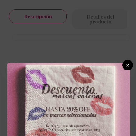
Descripción
Detalles del
producto
×
☆
☆
☆
☆
☆
0 Calificación promedio
(0 comentarios)