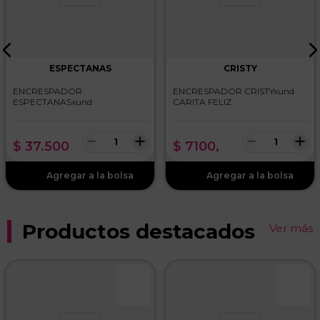
ESPECTANAS
CRISTY
ENCRESPADOR
ENCRESPADOR CRISTYxund
ESPECTANASxund
CARITA FELIZ
－
＋
－
＋
$
37
.
500
$
7100
,
Productos destacados
Ver más