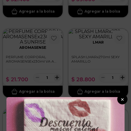
LMAR
AROMASENSE
PERFUME CORPORAL
SPLASH LMARx270ml SEXY
AROMASENSEx230ml VA A
AMARILLO
SUNRISE
－
＋
－
＋
$
21
.
700
$
28
.
800
×
ROSS D ELEN
OVERTURE