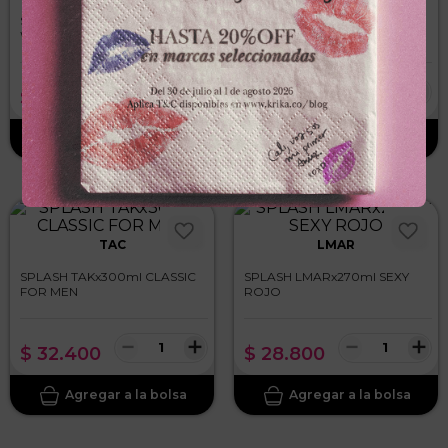
SPLASH ROSS D ELENx150ml
SPLASH OVERTUREx180ml
WOW
MOON ROSE
－
＋
－
＋
$
13
.
200
$
28
.
500
TAC
LMAR
SPLASH TAKx300ml CLASSIC
SPLASH LMARx270ml SEXY
FOR MEN
ROJO
－
＋
－
＋
$
32
.
400
$
28
.
800