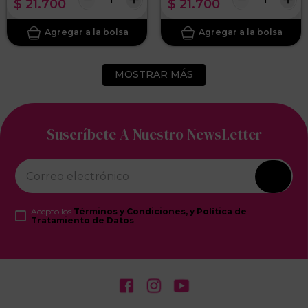
$
21
.
700
$
21
.
700
MOSTRAR MÁS
Suscríbete A Nuestro NewsLetter
Acepto los
Términos y Condiciones, y Política de
Tratamiento de Datos