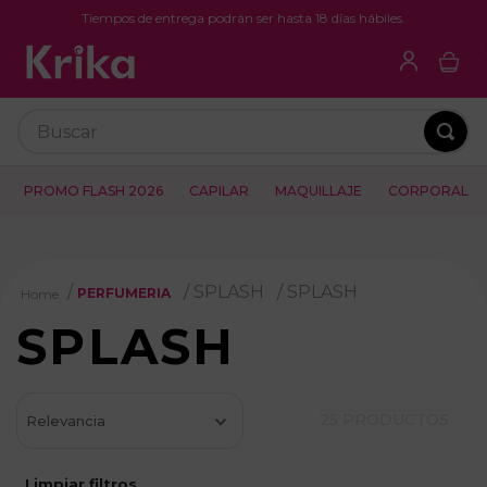
Tiempos de entrega podrán ser hasta 18 días hábiles.
Buscar
PROMO FLASH 2026
CAPILAR
MAQUILLAJE
CORPORAL
SPLASH
SPLASH
PERFUMERIA
SPLASH
25
PRODUCTOS
Relevancia