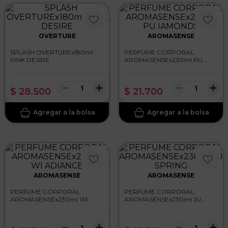
OVERTURE
AROMASENSE
SPLASH OVERTUREx180ml
PERFUME CORPORAL
PINK DESIRE
AROMASENSEx230ml PU
IAMONDS
－
＋
－
＋
$
28
.
500
$
21
.
700
AROMASENSE
AROMASENSE
PERFUME CORPORAL
PERFUME CORPORAL
AROMASENSEx230ml WI
AROMASENSEx230ml JU
ADIANCE
SPRING
－
＋
－
＋