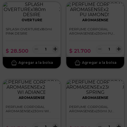
OVERTURE
AROMASENSE
SPLASH OVERTUREx180ml
PERFUME CORPORAL
PINK DESIRE
AROMASENSEx230ml PU
IAMONDS
－
＋
－
＋
$
28
.
500
$
21
.
700
AROMASENSE
AROMASENSE
PERFUME CORPORAL
PERFUME CORPORAL
AROMASENSEx230ml WI
AROMASENSEx230ml JU
ADIANCE
SPRING
－
＋
－
＋