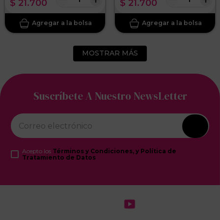
$
21
.
700
$
21
.
700
MOSTRAR MÁS
Suscríbete A Nuestro NewsLetter
Acepto los
Términos y Condiciones, y Política de
Tratamiento de Datos