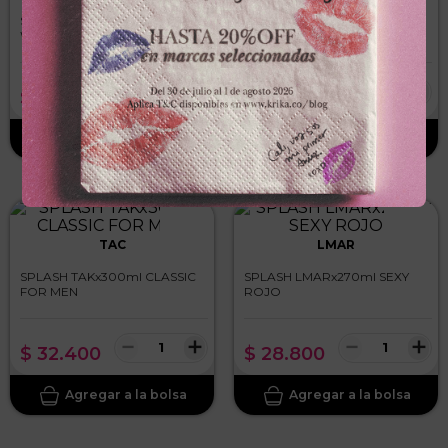
SPLASH ROSS D ELENx150ml
SPLASH OVERTUREx180ml
WOW
MOON ROSE
－
＋
－
＋
$
13
.
200
$
28
.
500
TAC
LMAR
SPLASH TAKx300ml CLASSIC
SPLASH LMARx270ml SEXY
FOR MEN
ROJO
－
＋
－
＋
$
32
.
400
$
28
.
800