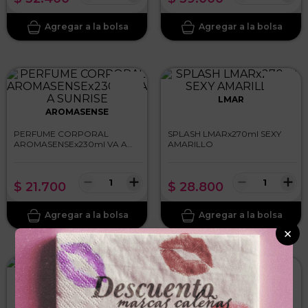
LMAR
AROMASENSE
PERFUME CORPORAL
SPLASH LMARx270ml SEXY
AROMASENSEx230ml VA A
AMARILLO
SUNRISE
－
＋
－
＋
$
21
.
700
$
28
.
800
×
ROSS D ELEN
OVERTURE