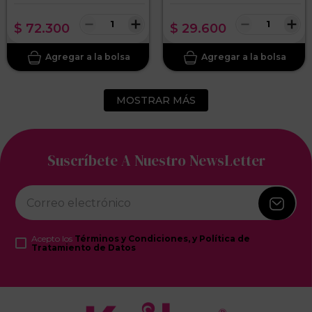
－
＋
－
＋
$
72
.
300
$
29
.
600
MOSTRAR MÁS
Suscríbete A Nuestro NewsLetter
Acepto los
Términos y Condiciones, y Política de
Tratamiento de Datos