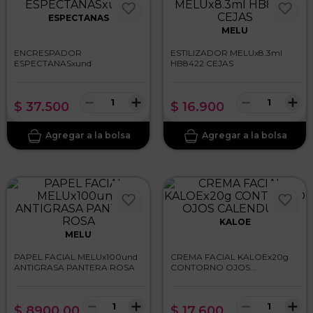
ESPECTANAS
MELU
ENCRESPADOR
ESTILIZADOR MELUx8.3ml
ESPECTANASxund
HB8422 CEJAS
－
＋
－
＋
$
37
.
500
$
16
.
900
KALOE
MELU
PAPEL FACIAL MELUx100und
CREMA FACIAL KALOEx20g
ANTIGRASA PANTERA ROSA
CONTORNO OJOS
CALENDULA
－
＋
－
＋
$
8900
,
00
$
17
.
600