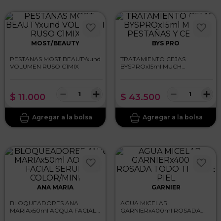
MOST/BEAUTY
BYS PRO
PESTANAS MOST BEAUTYxund
TRATAMIENTO CEJAS
VOLUMEN RUSO C1MIX
BYSPROx15ml MUCH
PESTAÑAS Y CEJAS
－
＋
－
＋
$
11
.
000
$
43
.
500
ANA MARIA
GARNIER
BLOQUEADORES ANA
AGUA MICELAR
MARIAx50ml ACQUA FACIAL
GARNIERx400ml ROSADA
SERUM COLOR/MINI
TODO TIPO DE PIEL