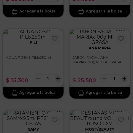
PILI
ANA MARIA
AGUA ROSAS PILIx250ml
JABON FACIAL ANA
MARIAx100g MIXTA GRASA
－
＋
－
＋
$
15
.
300
$
25
.
500
×
SAMY
MOST/BEAUTY