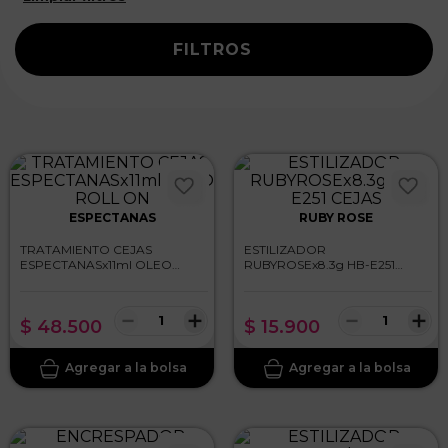
FILTROS
ESPECTANAS
RUBY ROSE
TRATAMIENTO CEJAS
ESTILIZADOR
ESPECTANASx11ml OLEO
RUBYROSEx8.3g HB-E251
ROLL ON
CEJAS
－
＋
－
＋
$
48
.
500
$
15
.
900