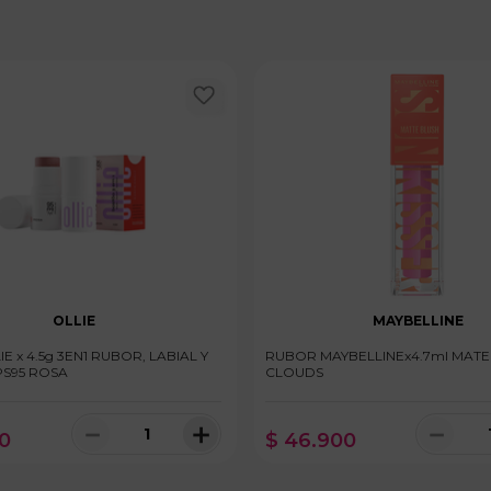
OLLIE
MAYBELLINE
E x 4.5g 3EN1 RUBOR, LABIAL Y
RUBOR MAYBELLINEx4.7ml MATE
S95 ROSA
CLOUDS
－
＋
－
0
$
46
.
900
100 disponibles
100 dispo