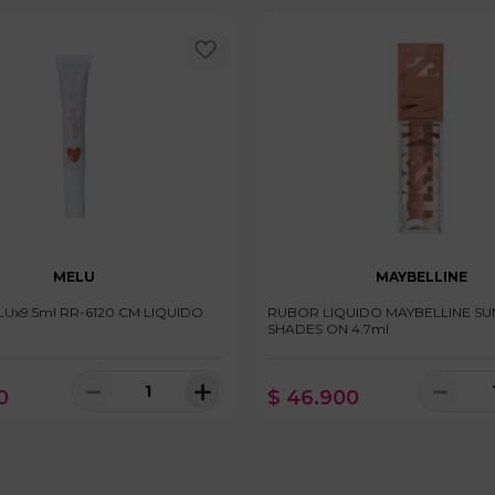
MELU
MAYBELLINE
Ux9.5ml RR-6120 CM LIQUIDO
RUBOR LIQUIDO MAYBELLINE SU
SHADES ON 4.7ml
－
＋
－
0
$
46
.
900
100 disponibles
100 dispo