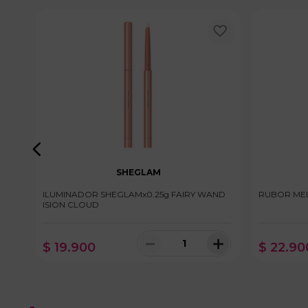
SHEGLAM
ILUMINADOR SHEGLAMx0.25g FAIRY WAND
RUBOR MEL
ISION CLOUD
＋
－
＋
$
19
.
900
$
22
.
90
100 disponibles