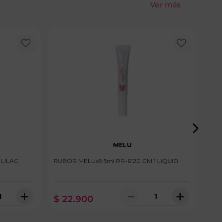
Ver más
MELU
 LILAC
RUBOR MELUx9.5ml RR-6120 CM 1 LIQUID
ILU
ISI
＋
－
＋
$
22
.
900
$
nibles
100 disponibles