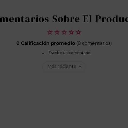
☆
☆
☆
☆
☆
0 Calificación promedio
(0 comentarios)
Escribe un comentario
Más reciente
Agregar comentario
Título
Califica el producto de 1 a 5 estrellas
★
★
★
★
★