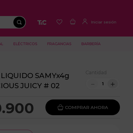
AL
ELÉCTRICOS
FRAGANCIAS
BARBERÍA
Cantidad
LIQUIDO SAMYx4g
－
＋
IOUS JUICY # 02
0
.
900