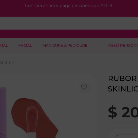
Compra ahora y paga después con ADDI.
RAL
FACIAL
MANICURE & PEDICURE
ASEO PERSON
NADOR
RUBOR 
SKINLIC
$
2