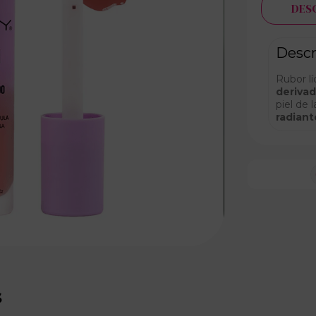
DES
Descr
Rubor l
derivad
piel de 
radiant
s