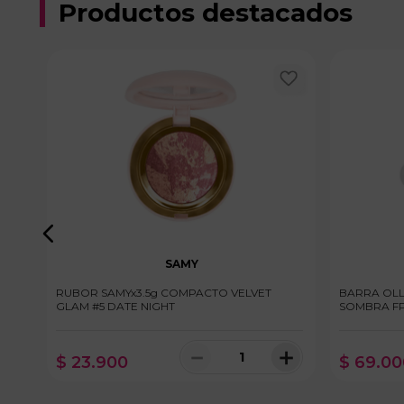
Productos destacados
SAMY
RUBOR SAMYx3.5g COMPACTO VELVET
BARRA OLLI
GLAM #5 DATE NIGHT
SOMBRA FP
＋
－
＋
$
23
.
900
$
69
.
00