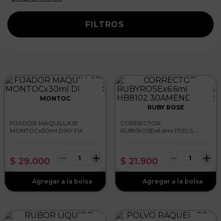
FILTROS
MONTOC
RUBY ROSE
FIJADOR MAQUILLAJE
CORRECTOR
MONTOCx30ml DIXY FIX
RUBYROSEx6.6ml FEELS
HB8102 30AMENDOAG2
－
＋
－
＋
$
29
.
000
$
21
.
900