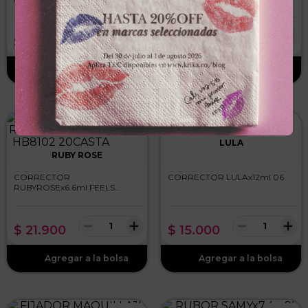
－
＋
－
＋
$
24
.
900
$
3500
,
00
LULA
RUBY ROSE
CORRECTOR
CORRECTOR LULAx12ml 06
RUBYROSEx6.6ml FEELS
HB8102 20CASTANHA2
－
＋
－
＋
$
21
.
900
$
15
.
000