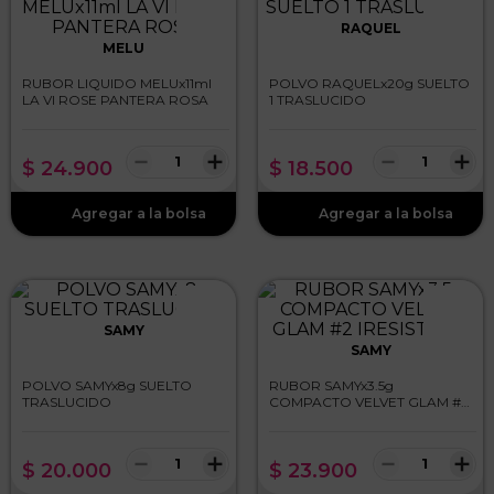
RAQUEL
MELU
RUBOR LIQUIDO MELUx11ml
POLVO RAQUELx20g SUELTO
LA VI ROSE PANTERA ROSA
1 TRASLUCIDO
－
＋
－
＋
$
24
.
900
$
18
.
500
SAMY
SAMY
POLVO SAMYx8g SUELTO
RUBOR SAMYx3.5g
TRASLUCIDO
COMPACTO VELVET GLAM #2
IRESISTIBLE
－
＋
－
＋
$
20
.
000
$
23
.
900