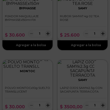
BYPHASSE
SAMY
FIJADOR MAQUILLAJE
RUBOR SAMYx7.4g 02 TEA
BYPHASSEx150ml FIX
ROSE
－
＋
－
＋
$
30
.
600
$
25
.
600
MONTOC
SAMY
POLVO MONTOCx10g SUELTO
LAPIZ OJOS SAMYx2.3g CON
TRANSLUCENT
SACAPUNTA TERRACOTA
－
＋
－
＋
$
30
.
000
$
3500
,
00