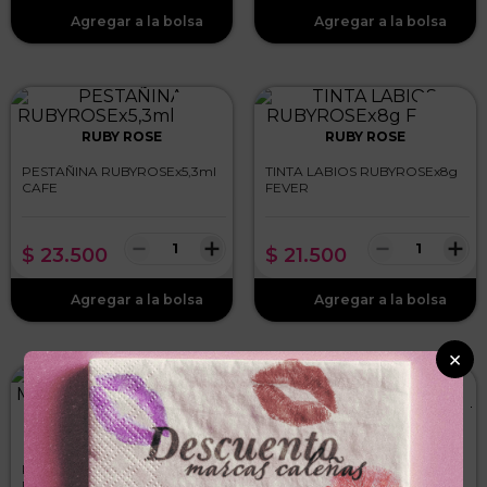
RUBY ROSE
RUBY ROSE
PESTAÑINA RUBYROSEx5,3ml
TINTA LABIOS RUBYROSEx8g
CAFE
FEVER
－
＋
－
＋
$
23
.
500
$
21
.
500
×
MELU
SAMY
RUBOR LIQUIDO MELUx11ml
LAPIZ OJOS SAMYx2.3g CON
ROSE VIBES PANTERA ROSA
SACAPUNTA CABERNET