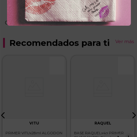
Más reciente
Agregar comentario
Cargando comentarios…
Título
Recomendados para ti
Ver más
Califica el producto de 1 a 5 estrellas
★
★
★
★
★
Tu nombre
Dirección de email
Escribe un comentario
VITU
RAQUEL
PRIMER VITUx28ml ALGODON
BASE RAQUELx4g PRIMER