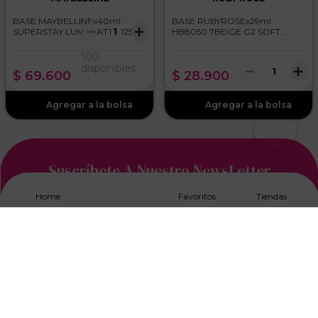
BASE MAYBELLINEx40ml
BASE RUBYROSEx29ml
－
＋
SUPERSTAY LUMI MATTE 125
HB8050 7BEIGE G2 SOFT
MATTE
100
－
＋
disponibles
$
69
.
600
$
28
.
900
Suscríbete A Nuestro NewsLetter
Home
Favoritos
Tiendas
Acepto los
Términos y Condiciones, y Política de
Tratamiento de Datos