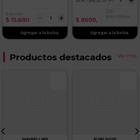
－
＋
SILKY 1 ANGEL ROSS
100
$
22
.
400
－
＋
disponibles
$
15
.
680
$
8600
,
ENVIAR COMENTARIO
Productos destacados
Ver más
MAYBELLINE
RUBY ROSE