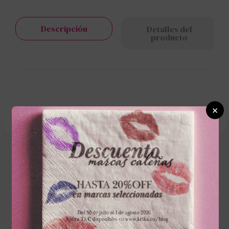
Descripción
Detalles del
producto
×
Cargando el resumen…
Escribe un comentario