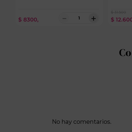
$
31
.
500
＋
－
＋
$
8300
,
$
12
.
60
100 disponibles
No hay comentarios.