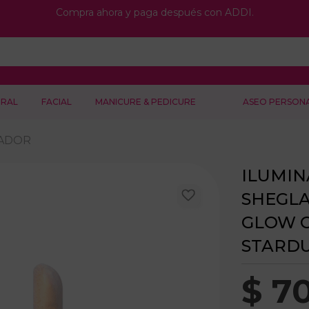
Compra ahora y paga después con ADDI.
RAL
FACIAL
MANICURE & PEDICURE
ASEO PERSON
NADOR
ILUMI
SHEGLA
GLOW O
STARD
$
7