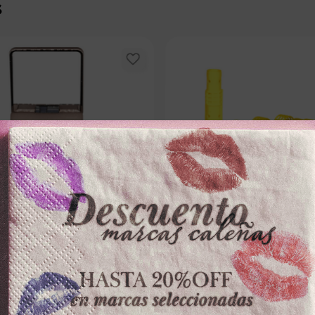
s
KHOL
ENKOR
Lx4g 1073 MATTE BRONCE
RULOS ENKORx12und AMARILLOS