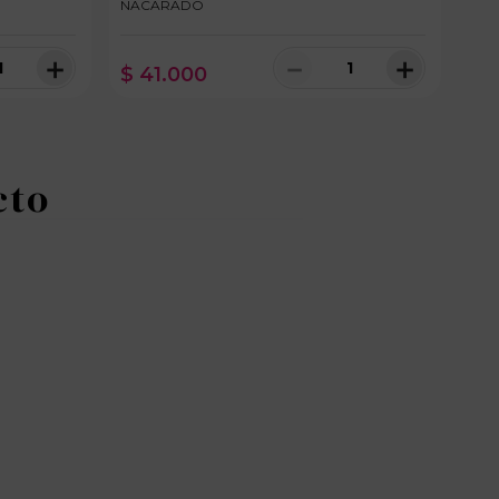
NACARADO
RO
＋
－
＋
$
41
.
000
$
100 disponibles