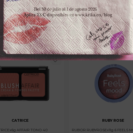
－
＋
－
0
$
3900
,
100 disponibles
CATRICE
RUBY ROSE
RICEx6g AFFAIR TONO 40
RUBOR RUBYROSEx11g 6 FEELS 