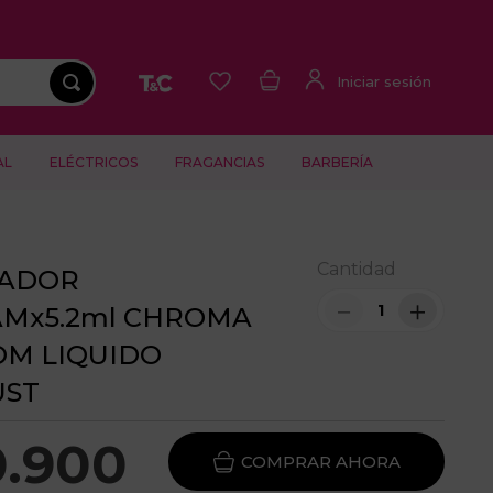
AL
ELÉCTRICOS
FRAGANCIAS
BARBERÍA
Cantidad
NADOR
－
＋
Mx5.2ml CHROMA
M LIQUIDO
UST
0
.
900