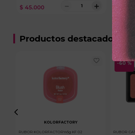
＋
－
＋
$
45
.
000
$
41
.
00
100 disponibles
Productos destacados
-
60 %
KOLORFACTORY
RUBOR KOLORFACTORYx5g KF 02
RUBOR CAT