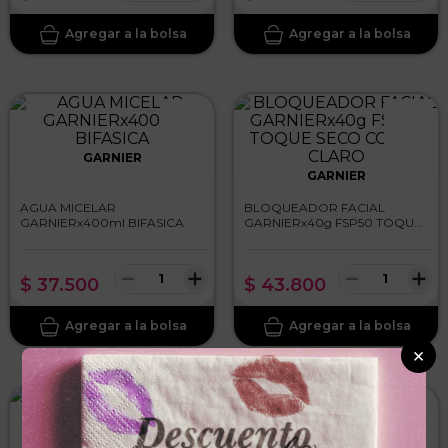
GARNIER
GARNIER
AGUA MICELAR
BLOQUEADOR FACIAL
GARNIERx400ml BIFASICA
GARNIERx40g FSP50 TOQUE
SECO COLOR CLARO
－
＋
－
＋
$
37
.
500
$
43
.
800
×