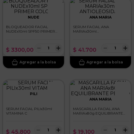
NUDE
ANA MARIA
BLOQUEADOR FACIAL
SERUM FACIAL ANA
NUDEx10ml SPF50 PRIMER
MARIAx30ml
COLOR
ANTIOLEOSIDAD
－
＋
－
＋
$
3300
,
00
$
41
.
700
PILI
ANA MARIA
SERUM FACIAL PILIx30ml
MASCARILLA FACIAL ANA
VITAMINA C
MARIAx80g EQUILIBRANTE
PEPINO
－
＋
－
＋
$
45
.
800
$
19
.
100