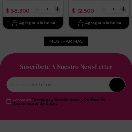
－
＋
－
＋
$
58
.
300
$
12
.
500
MOSTRAR MÁS
Suscríbete A Nuestro NewsLetter
Acepto los
Términos y Condiciones, y Política de
Tratamiento de Datos