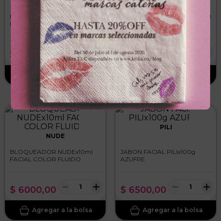
ANA MARIA
DERMANAT
KIT FACIAL ANA MARIAx3und
GEL FACIAL DERMANATx50ml
MINI TRAVEL
HIDRATANTE
－
＋
－
＋
$
71
.
100
$
49
.
900
PILI
NUDE
BLOQUEADOR NUDEx10ml
JABON FACIAL PILIx100g
FACIAL COLOR FLUIDO
AZUFRE
－
＋
－
＋
$
6000
,
00
$
6500
,
00