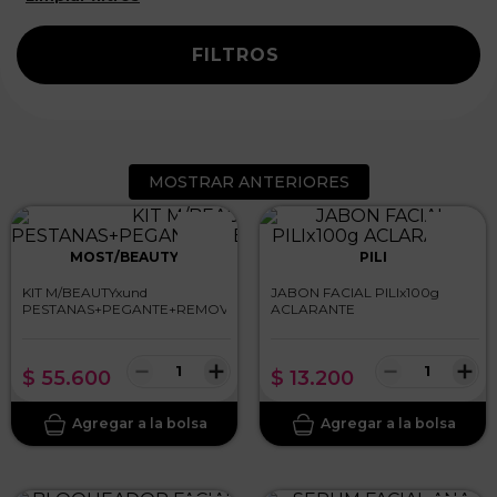
FILTROS
MOSTRAR ANTERIORES
MOST/BEAUTY
PILI
KIT M/BEAUTYxund
JABON FACIAL PILIx100g
PESTANAS+PEGANTE+REMOVEDOR+PINZA
ACLARANTE
－
＋
－
＋
$
55
.
600
$
13
.
200