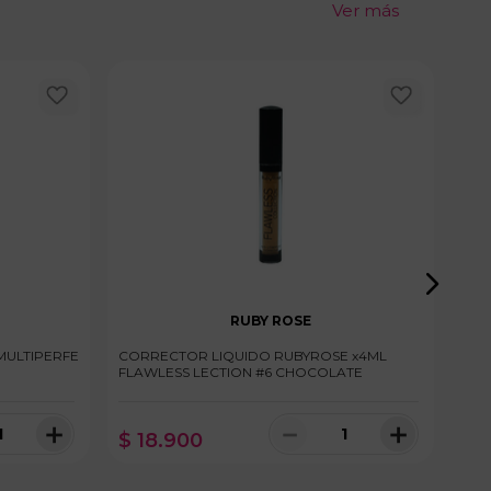
Ver más
RUBY ROSE
MULTIPERFE
CORRECTOR LIQUIDO RUBYROSE x4ML
COR
FLAWLESS LECTION #6 CHOCOLATE
ULT
＋
－
＋
$
18
.
900
$
nibles
100 disponibles