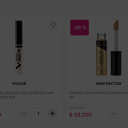
-
20 %
VOGUE
MAX FACTOR
 LÍQUIDO VOGUE RESIST 24H
CORRECTOR MAX FACTORx11ml 
UIDO 5ml
4N
$
66
.
500
－
＋
－
0
$
53
.
200
100 disponibles
100 dispo