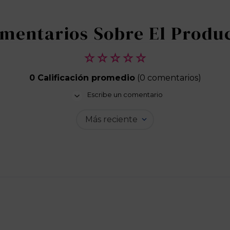
☆
☆
☆
☆
☆
0 Calificación promedio
(0 comentarios)
Escribe un comentario
Más reciente
Agregar comentario
Título
Califica el producto de 1 a 5 estrellas
★
★
★
★
★