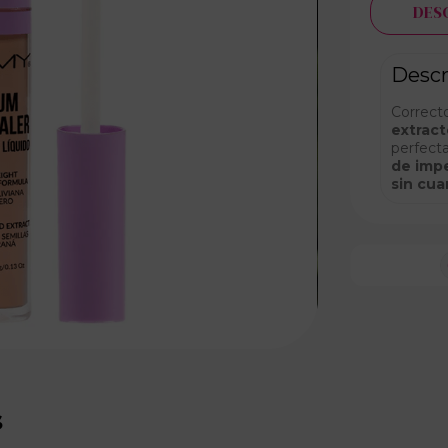
DES
Descr
Correcto
extract
perfect
de impe
sin cua
s