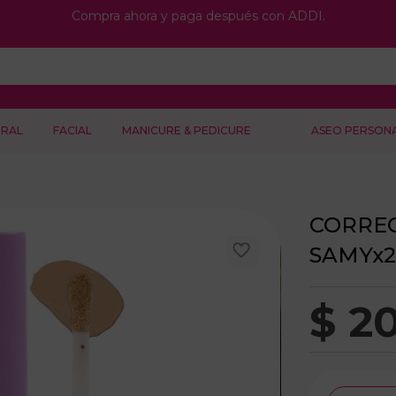
Compra ahora y paga después con ADDI.
RAL
FACIAL
MANICURE & PEDICURE
ASEO PERSON
CORREC
SAMYx2
$
2