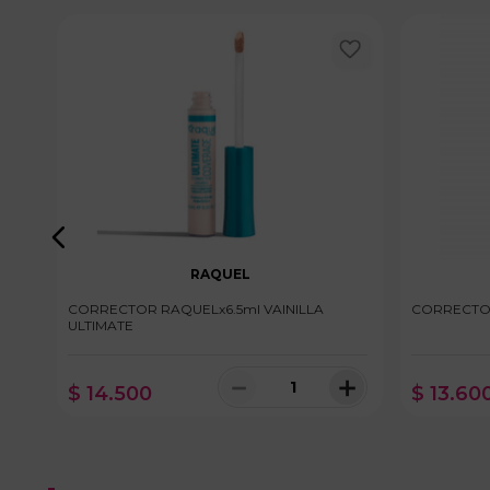
RAQUEL
CORRECTOR RAQUELx6.5ml VAINILLA
CORRECTOR
ULTIMATE
＋
－
＋
$
14
.
500
$
13
.
60
100 disponibles