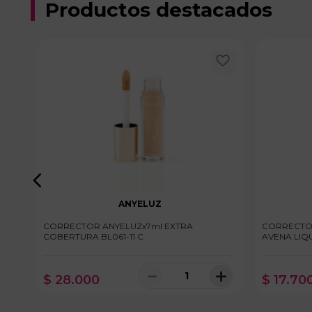
Productos destacados
ANYELUZ
AMY
CORRECTOR ANYELUZx7ml EXTRA
CORRECTOR
COBERTURA BL061-11 C
AVENA LIQ
＋
－
＋
$
28
.
000
$
17
.
70
10 disponibles