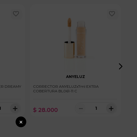
ANYELUZ
ER DREAMY
CORRECTOR ANYELUZx7ml EXTRA
COR
COBERTURA BL061-11 C
AVE
＋
－
＋
$
28
.
000
$
1
nibles
10 disponibles
×