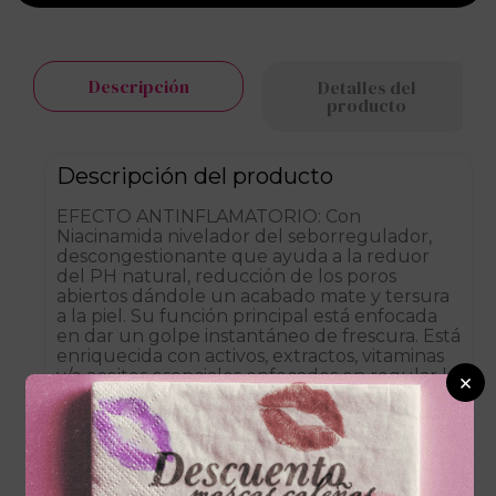
Descripción
Detalles del
producto
Descripción del producto
EFECTO ANTINFLAMATORIO: Con
Niacinamida nivelador del seborregulador,
descongestionante que ayuda a la reduor
del PH natural, reducción de los poros
abiertos dándole un acabado mate y tersura
a la piel. Su función principal está enfocada
en dar un golpe instantáneo de frescura. Está
enriquecida con activos, extractos, vitaminas
y/o aceites esenciales enfocados en regular la
×
producción de grasa y descongestionar la
piel.