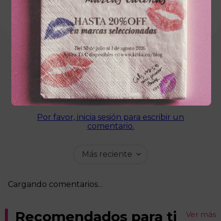
Cargando el resumen…
Por favor, inicia sesión para escribir un
comentario.
Más reciente
Cargando comentarios…
Recomendados para ti
Ver más