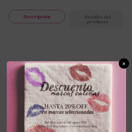
Descripción
Detalles del
producto
×
Cargando el resumen…
Por favor, inicia sesión para escribir un
comentario.