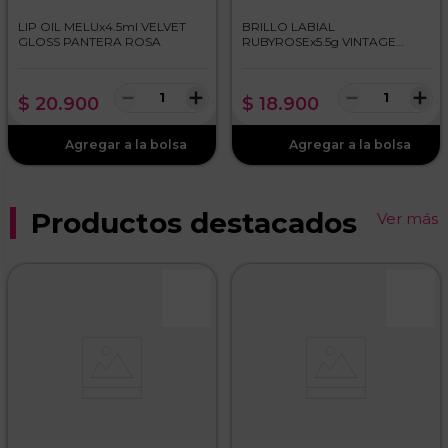
LIP OIL MELUx4.5ml VELVET
BRILLO LABIAL
GLOSS PANTERA ROSA
RUBYROSEx5.5g VINTAGE
ROSE
－
＋
－
＋
$
20
.
900
$
18
.
900
Productos destacados
Ver más