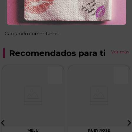
Más reciente
Cargando comentarios…
Recomendados para ti
Ver más
MELU
RUBY ROSE