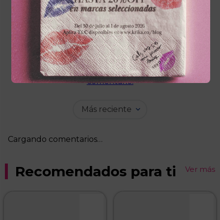
Cargando el resumen…
Por favor, inicia sesión para escribir un
comentario.
Más reciente
Cargando comentarios…
Recomendados para ti
Ver más