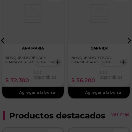
ANA MARIA
GARNIER
BLOQUEADORES ANA
BLOQUEADOR FACIAL
－
＋
－
＋
MARIAx50ml ACQUA FACIAL
GARNIERx40ml FSP50 FLUIDO
SERUM MINIPORYL
INVISIBLE
100
100
disponibles
disponibles
$
72
.
300
$
56
.
200
Productos destacados
Ver más