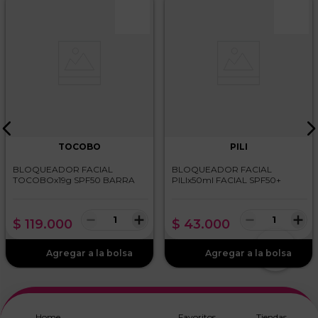
TOCOBO
PILI
BLOQUEADOR FACIAL
BLOQUEADOR FACIAL
TOCOBOx19g SPF50 BARRA
PILIx50ml FACIAL SPF50+
－
＋
－
＋
$
119
.
000
$
43
.
000
Home
Favoritos
Tiendas