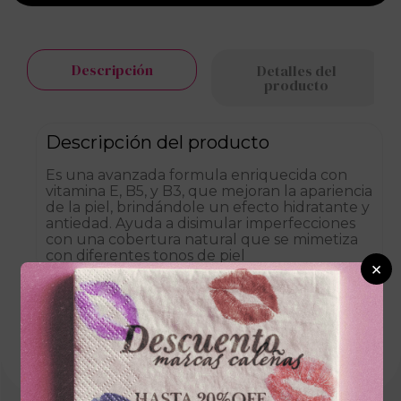
Descripción
Detalles del
producto
Descripción del producto
Es una avanzada formula enriquecida con
vitamina E, B5, y B3, que mejoran la apariencia
de la piel, brindándole un efecto hidratante y
antiedad. Ayuda a disimular imperfecciones
con una cobertura natural que se mimetiza
con diferentes tonos de piel
×