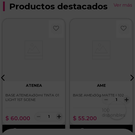
Productos destacados
Ver más
ATENEA
AME
BASE ATENEAx30ml TINTA 01
BASE AMEx30g MATTE L102
－
＋
LIGHT 1ST SCENE
100
－
＋
disponibles
$
60
.
000
$
55
.
200