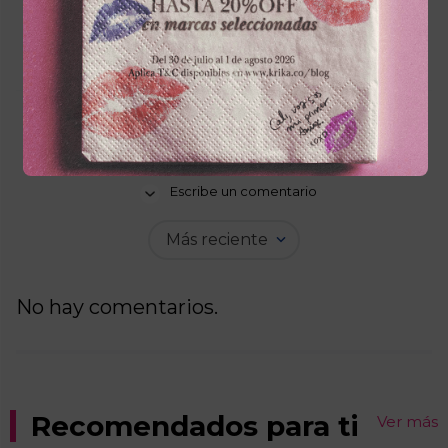
☆
☆
☆
☆
☆
0 Calificación promedio
(0 comentarios)
Escribe un comentario
Más reciente
Agregar comentario
No hay comentarios.
Título
Califica el producto de 1 a 5 estrellas
Recomendados para ti
Ver más
★
★
★
★
★