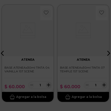
Tu nombre
Dirección de email
Escribe un comentario
ATENEA
ATENEA
BASE ATENEAx30ml TINTA 04
BASE ATENEAx30ml TINTA 07
VAINILLA 1ST SCENE
TEMPLE 1ST SCENE
ENVIAR COMENTARIO
－
＋
－
＋
$
60
.
000
$
60
.
000