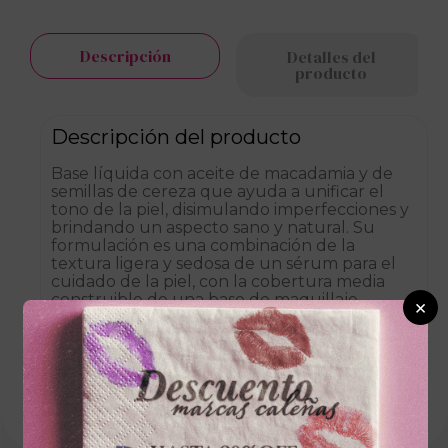
Descripción
Detalles del
producto
Descripción del producto
Base líquida con aceite de macadamia y de
semillas de cereza que ayuda a unificar el
tono de la piel, disimulando imperfecciones y
brindando un aspecto sano y natural. Su
formulación es una combinación de la
textura ligera y sedosa de un sérum para el
cuidado de la piel, con la cobertura media
construible de una base de maquillaje.
×