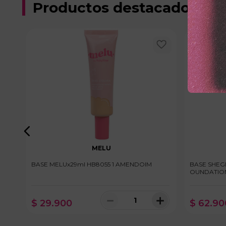
Productos destacados
MELU
BASE MELUx29ml HB8055 1 AMENDOIM
BASE SHEG
OUNDATION
＋
－
＋
$
29
.
900
$
62
.
90
100 disponibles