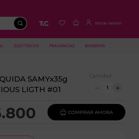
AL
ELÉCTRICOS
FRAGANCIAS
BARBERÍA
Cantidad
IQUIDA SAMYx35g
－
＋
IOUS LIGTH #01
6
.
800