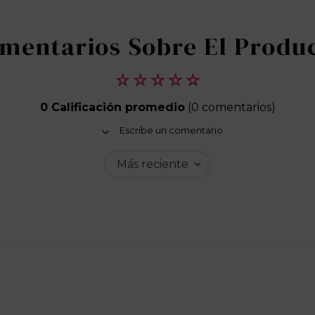
☆
☆
☆
☆
☆
0 Calificación promedio
(0 comentarios)
Escribe un comentario
Más reciente
Agregar comentario
Título
Califica el producto de 1 a 5 estrellas
★
★
★
★
★