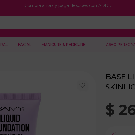
Compra ahora y paga después con ADDI.
RAL
FACIAL
MANICURE & PEDICURE
ASEO PERSON
BASE L
SKINLIC
$
2