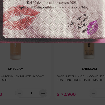
SHEGLAM
SHEGLAM
LAMx30ML SKINFINITE HYDRATI
BASE SHEGLAMx30ml COMPLEX
 SHELL
LON STING BREATHABLE MATTE
FOUNDATION GO
－
＋
－
0
$
72
.
900
100 disponibles
100 dispo