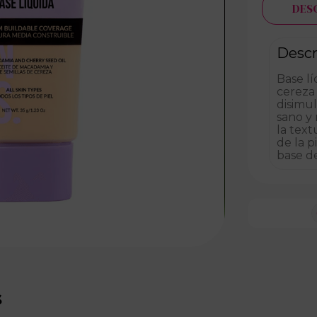
DES
Descr
Base lí
cereza 
disimu
sano y
la text
de la p
base de
s