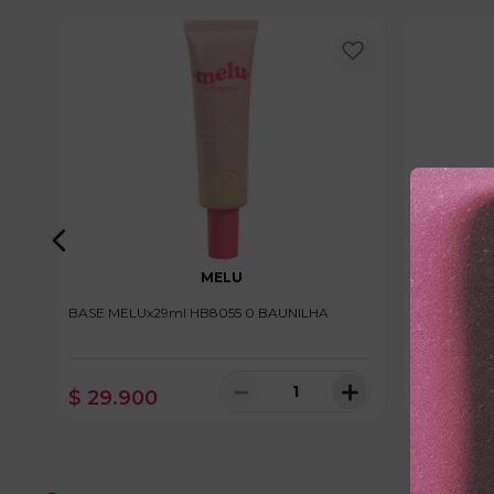
MELU
PO
BASE MELUx29ml HB8055 0 BAUNILHA
BASE AMEx
＋
－
＋
$
29
.
900
$
59
.
30
100 disponibles