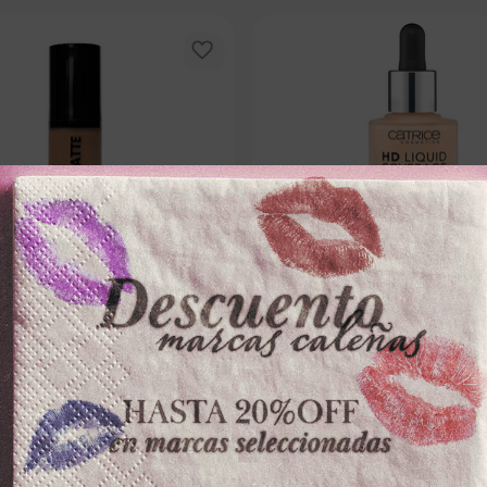
AME
CATRICE
30g SEMIMATE D302
BASE CATRICEx30ml COVERAGE
－
＋
－
0
$
46
.
900
100 disponibles
100 dispo