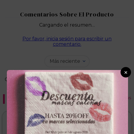
Cargando el resumen…
Por favor, inicia sesión para escribir un
comentario.
Más reciente
×
Cargando comentarios…
Recomendados para ti
Ver más