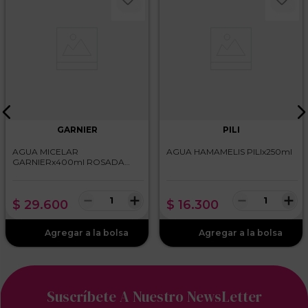
GARNIER
PILI
AGUA MICELAR
AGUA HAMAMELIS PILIx250ml
GARNIERx400ml ROSADA
TODO TIPO DE PIEL
－
＋
－
＋
$
29
.
600
$
16
.
300
Suscríbete A Nuestro NewsLetter