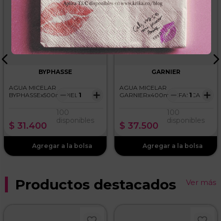
BYPHASSE
GARNIER
AGUA MICELAR
AGUA MICELAR
－
＋
－
＋
BYPHASSEx500ml PIEL
GARNIERx400ml BIFASICA
SENSIBLE DESMAQUILLANTE
100
100
disponibles
disponibles
$
31
.
400
$
37
.
500
Productos destacados
Ver más