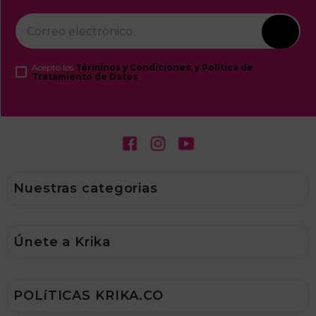
Acepto los
Términos y Condiciones, y Política de
Tratamiento de Datos
Nuestras categorias
Ofertas
Únete a Krika
Capilar
Maquillaje
Corporal
T&C ADDI
Ver todo
POLíTICAS KRIKA.CO
T&C Promocionales