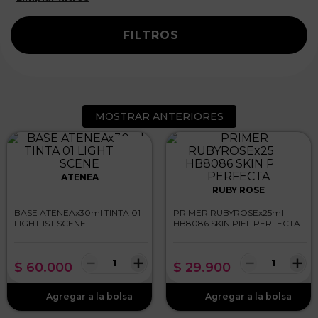
FILTROS
MOSTRAR ANTERIORES
ATENEA
RUBY ROSE
BASE ATENEAx30ml TINTA 01
PRIMER RUBYROSEx25ml
LIGHT 1ST SCENE
HB8086 SKIN PIEL PERFECTA
－
＋
－
＋
$
60
.
000
$
29
.
900