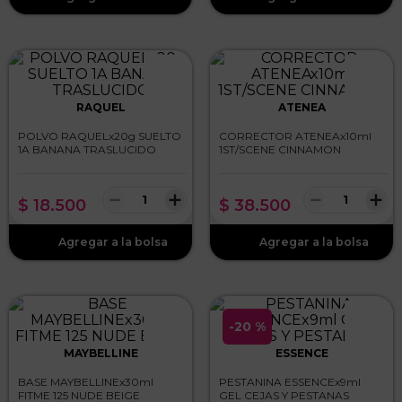
RAQUEL
ATENEA
POLVO RAQUELx20g SUELTO
CORRECTOR ATENEAx10ml
1A BANANA TRASLUCIDO
1ST/SCENE CINNAMON
－
＋
－
＋
$
18
.
500
$
38
.
500
-
20 %
MAYBELLINE
ESSENCE
BASE MAYBELLINEx30ml
PESTANINA ESSENCEx9ml
FITME 125 NUDE BEIGE
GEL CEJAS Y PESTANAS