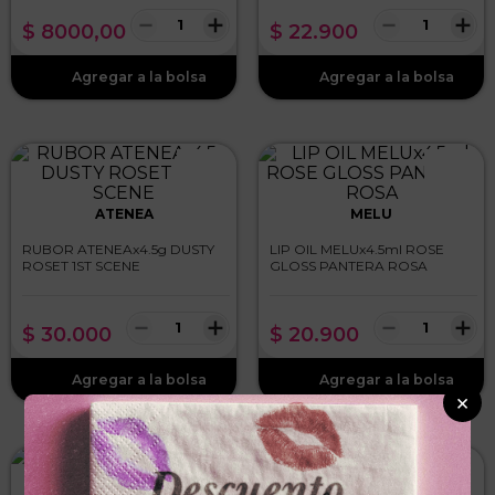
－
＋
－
＋
$
8000
,
00
$
22
.
900
ATENEA
MELU
RUBOR ATENEAx4.5g DUSTY
LIP OIL MELUx4.5ml ROSE
ROSET 1ST SCENE
GLOSS PANTERA ROSA
－
＋
－
＋
$
30
.
000
$
20
.
900
×