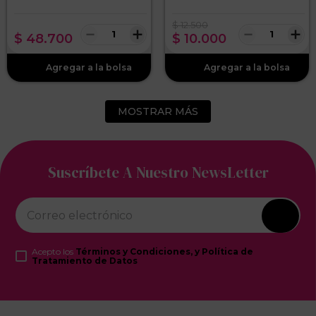
$
12
.
500
－
＋
－
＋
$
48
.
700
$
10
.
000
MOSTRAR MÁS
Suscríbete A Nuestro NewsLetter
Acepto los
Términos y Condiciones, y Política de
Tratamiento de Datos