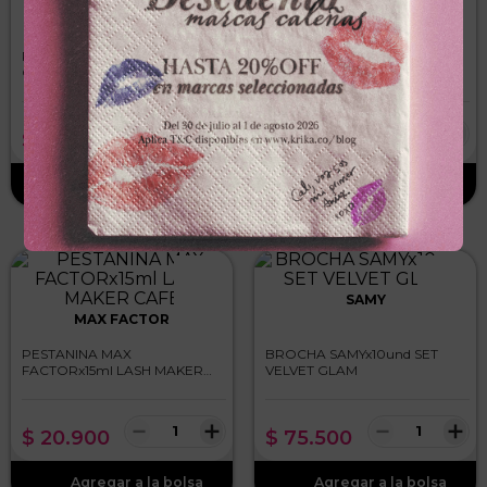
SAMY
MONTOC
RUBOR SAMYx3.5g
BROCHA MONTOCx17und
COMPACTO VELVET GLAM #4
LP639 KISS ME SET
NO RULES
－
＋
－
＋
$
23
.
900
$
81
.
000
SAMY
MAX FACTOR
PESTANINA MAX
BROCHA SAMYx10und SET
FACTORx15ml LASH MAKER
VELVET GLAM
CAFE
－
＋
－
＋
$
20
.
900
$
75
.
500