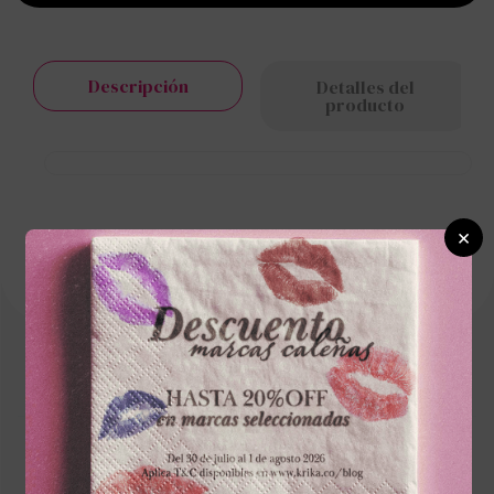
Descripción
Detalles del
producto
×
Cargando el resumen…