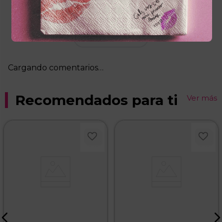
Por favor, inicia sesión para escribir un
comentario.
Más reciente
Cargando comentarios…
Recomendados para ti
Ver más