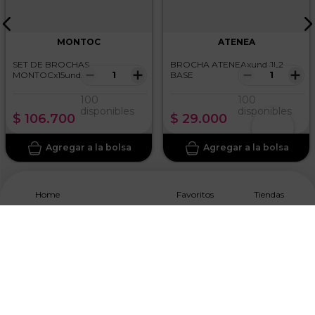
MONTOC
ATENEA
SET DE BROCHAS
BROCHA ATENEAxund JL2
－
＋
－
＋
MONTOCx15und
BASE
WATERMELON
100
100
disponibles
disponibles
$
106
.
700
$
29
.
000
Home
Favoritos
Tiendas
Suscríbete A Nuestro NewsLetter
Acepto los
Términos y Condiciones, y Política de
Tratamiento de Datos