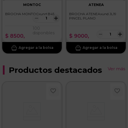
MONTOC
ATENEA
BROCHA MONTOCxund B45
BROCHA ATENEAxund JL19
－
＋
PINCEL PLANO
100
－
＋
disponibles
$
8500
,
$
9000
,
Productos destacados
Ver más