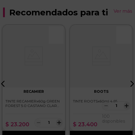
Recomendados para ti
Ver más
Califica el producto de 1 a 5 estrellas
★
★
★
★
★
Tu nombre
Dirección de email
Escribe un comentario
RECAMIER
ROOTS
TINTE RECAMIERx60g GREEN
TINTE ROOTSx60ml 4.65
－
＋
FOREST 5.0 CASTANO CLARO
NATURAL
100
－
＋
disponibles
$
23
.
200
$
23
.
400
ENVIAR COMENTARIO