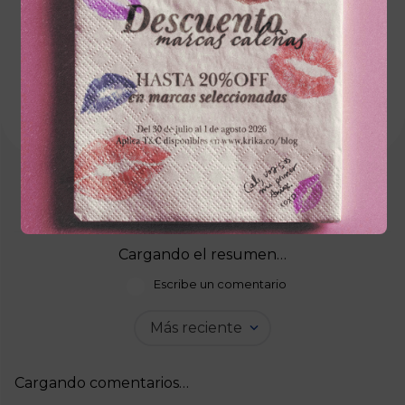
MOSTRAR MÁS
y Siliamina, polímeros de cuidado
revolucionarios autoorganizadores, que
acondicionan el cabello quebradizo y débil
aportándole densidad, suavidad, un cuidado
superior y brillo. La nueva fórmula low-odour
proporciona una experiencia en el salón
agradable sin olores. Esta fórmula, también,
incluye el Complejo Pro-Age con Colágeno y
Siliamina para un volumen visible y suavidad.
Cargando el resumen…
Escribe un comentario
Más reciente
Agregar comentario
Cargando comentarios…
Título