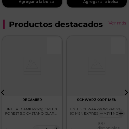
Productos destacados
Ver más
RECAMIER
SCHWARZKOPF MEN
TINTE RECAMIERx60g GREEN
TINTE SCHWARZKOPFx40ml
－
＋
FOREST 5.0 CASTANO CLARO
60 MEN EXPRESS CASTAÑO
NATURAL
MEDIO NATURAL
100
disponibles