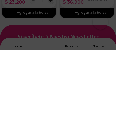
－
＋
$
23
.
200
$
36
.
900
Suscríbete A Nuestro NewsLetter
Home
Favoritos
Tiendas
Acepto los
Términos y Condiciones, y Política de
Tratamiento de Datos
Nuestras categorias