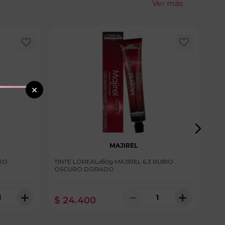
Ver más
×
MAJIREL
GRO
TINTE LOREALx50g MAJIREL 6.3 RUBIO
TIN
OSCURO DORADO
RUB
＋
－
＋
$
24
.
400
$
nibles
100 disponibles