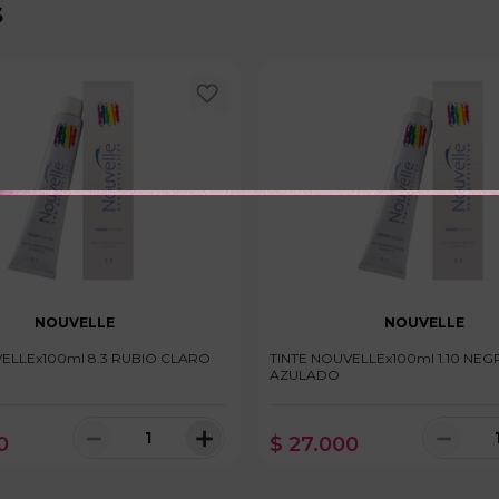
s
NOUVELLE
NOUVELLE
VELLEx100ml 8.3 RUBIO CLARO
TINTE NOUVELLEx100ml 1.10 NE
AZULADO
－
＋
－
0
$
27
.
000
100 disponibles
100 dispo