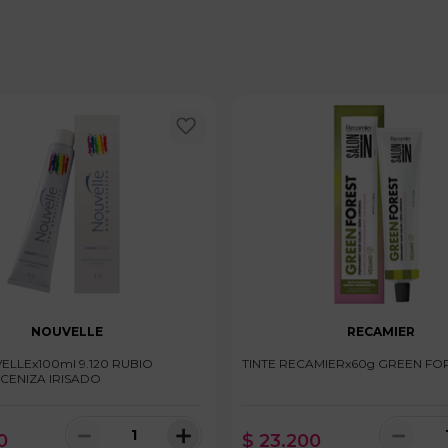
NOUVELLE
RECAMIER
ELLEx100ml 9.120 RUBIO
TINTE RECAMIERx60g GREEN FOR
 CENIZA IRISADO
－
＋
－
0
$
23
.
200