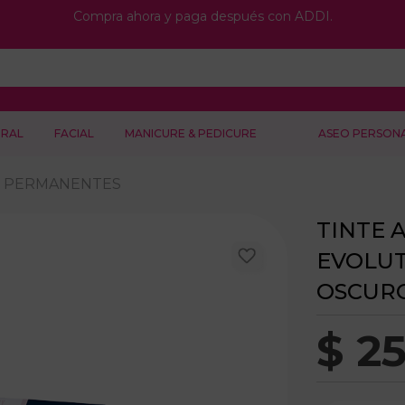
Compra ahora y paga después con ADDI.
RAL
FACIAL
MANICURE & PEDICURE
ASEO PERSON
S PERMANENTES
TINTE 
EVOLUT
OSCUR
$
2