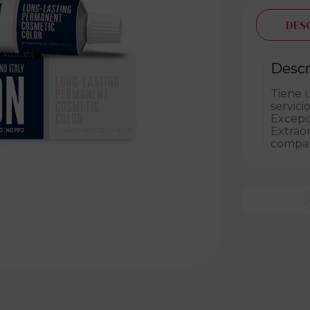
DES
Descr
Tiene 
servici
Excepci
Extraor
compar