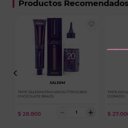
Productos Recomendado
SALERM
0
TINTE SALERMx75ml VISION 7.735 RUBIO
TINTE NOU
CHOCOLATE BRAZIL
DORADO
＋
－
＋
$
28
.
800
$
27
.
00
100 disponibles