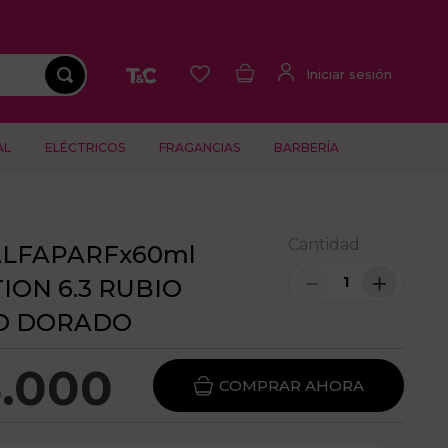
AL
ELÉCTRICOS
FRAGANCIAS
BARBERÍA
Cantidad
ALFAPARFx60ml
－
＋
ION 6.3 RUBIO
O DORADO
5
.
000