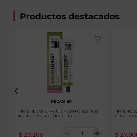
Productos destacados
RECAMIER
TINTE RECAMIERx60g GREEN FOREST 6.35
TINTE NOUV
RUBIO OSCURO CHOCOLATE
CLARISIMO
＋
－
＋
$
23
.
200
$
27
.
00