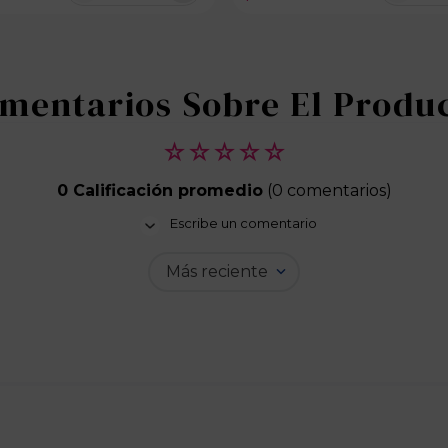
100 disponibles
☆
☆
☆
☆
☆
0 Calificación promedio
(0 comentarios)
Escribe un comentario
Más reciente
Agregar comentario
Título
Califica el producto de 1 a 5 estrellas