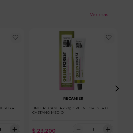
Ver más
RECAMIER
EST 8.4
TINTE RECAMIERx60g GREEN FOREST 4.0
TIN
CASTANO MEDIO
CHO
＋
－
＋
$
23
.
200
$