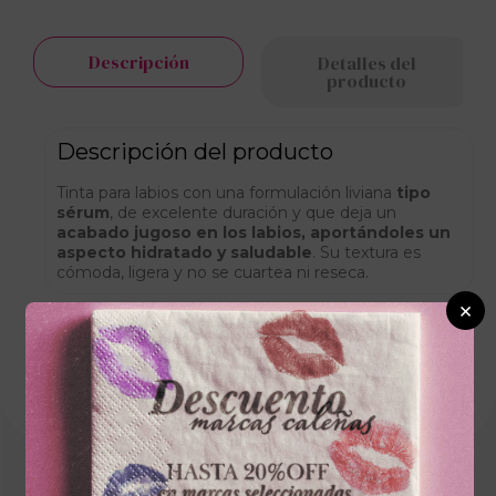
Descripción
Detalles del
producto
Descripción del producto
Tinta para labios con una formulación liviana
tipo
sérum
, de excelente duración y que deja un
acabado jugoso en los labios, aportándoles un
aspecto hidratado y saludable
. Su textura es
cómoda, ligera y no se cuartea ni reseca.
×