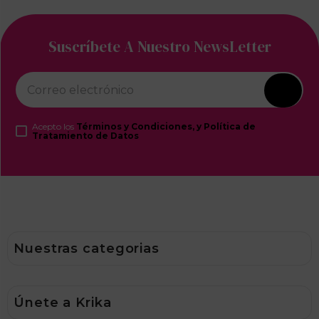
TINTA LABIOS RUBYROSEx8g
TINTA LABIOS RUBYROSEx8g
MEMORIES
LONELY
－
＋
－
＋
$
21
.
500
$
21
.
500
Productos destacados
Ver más