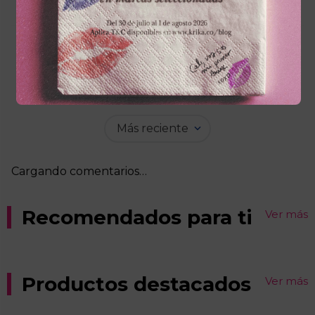
Cargando el resumen…
Por favor, inicia sesión para escribir un
comentario.
Más reciente
Cargando comentarios…
Recomendados para ti
Ver más