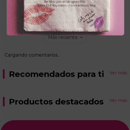
Cargando el resumen…
Por favor, inicia sesión para escribir un
comentario.
Más reciente
Cargando comentarios…
Recomendados para ti
Ver más
SOMBRA ESSENCEx10g 9
SOMBRA SAMYx4g 1 NEGRO