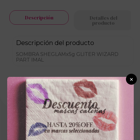
Descripción
Detalles del
producto
Descripción del producto
SOMBRA SHEGLAMx5g GLITER WIZARD
PART IMAL
×