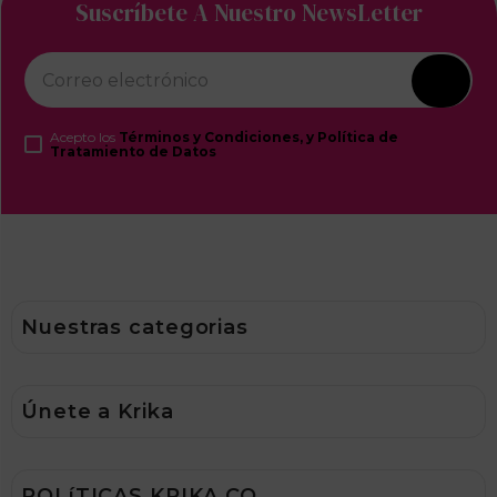
－
＋
－
＋
TONOS THE BROWN EDITION
PROFUNDO
PALETA
100
100
disponibles
disponibles
$
25
.
500
$
8400
,
Productos destacados
Ver más
Suscríbete A Nuestro NewsLetter
Acepto los
Términos y Condiciones, y Política de
Tratamiento de Datos