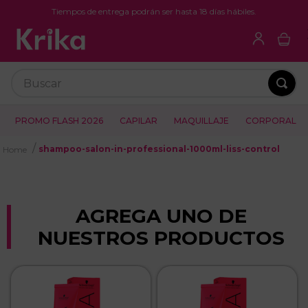
Tiempos de entrega podrán ser hasta 18 días hábiles.
Buscar
PROMO FLASH 2026
CAPILAR
MAQUILLAJE
CORPORAL
shampoo-salon-in-professional-1000ml-liss-control
AGREGA UNO DE
NUESTROS PRODUCTOS