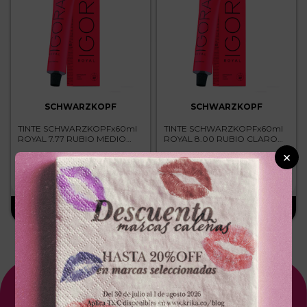
SCHWARZKOPF
SCHWARZKOPF
TINTE SCHWARZKOPFx60ml
TINTE SCHWARZKOPFx60ml
ROYAL 7.77 RUBIO MEDIO
ROYAL 8.00 RUBIO CLARO
COBRIZO INTENSO
INTENSO
×
－
＋
－
＋
$
25
.
300
$
25
.
300
Suscríbete A Nuestro NewsLetter