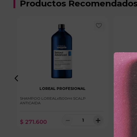
Productos Recomendado
LOREAL PROFESIONAL
A Y
SHAMPOO LOREALx1500ml SCALP
SHAMPOO 
ANTICAIDA
RIZOS
＋
－
＋
$
271
.
600
$
34
.
85
10 disponibles