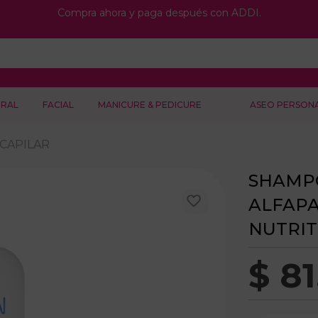
Compra ahora y paga después con ADDI.
RAL
FACIAL
MANICURE & PEDICURE
ASEO PERSON
CAPILAR
SHAMP
ALFAPA
NUTRIT
$
81