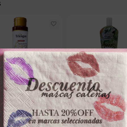
s
TRICOGEN
HERBACOL
TRICOGENx450ml ACTIVADOR
SHAMPOO HERBACOLx1000ml 
PLANTAS NATURALES
－
＋
－
0
$
30
.
000
100 dispo