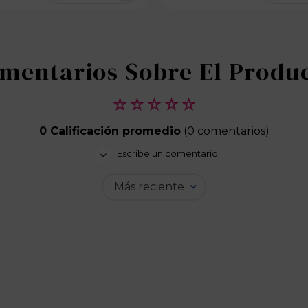
100 disponibles
☆
☆
☆
☆
☆
0 Calificación promedio
(0 comentarios)
Escribe un comentario
Más reciente
Agregar comentario
Título
Califica el producto de 1 a 5 estrellas