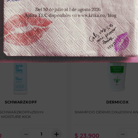
SCHWARZKOPF
DERMICOX
SCHWARZKOPFx250ml
SHAMPOO DERMICOXx200ml AN
MOISTURE KICK
－
＋
－
0
$
23
.
900