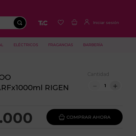
AL
ELÉCTRICOS
FRAGANCIAS
BARBERÍA
Cantidad
OO
－
＋
RFx1000ml RIGEN
.
000