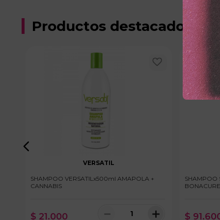
Productos destacados
VERSATIL
TO
SHAMPOO VERSATILx500ml AMAPOLA +
SHAMPOO 
CANNABIS
BONACURE 
＋
－
＋
$
21
.
000
$
91
.
60