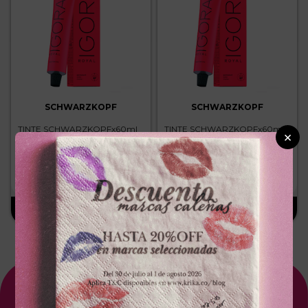
SCHWARZKOPF
SCHWARZKOPF
TINTE SCHWARZKOPFx60ml
TINTE SCHWARZKOPFx60ml
×
ROYAL 7.77 RUBIO MEDIO
ROYAL 8.00 RUBIO CLARO
COBRIZO INTENSO
INTENSO
－
＋
－
＋
$
25
.
300
$
25
.
300
Suscríbete A Nuestro NewsLetter