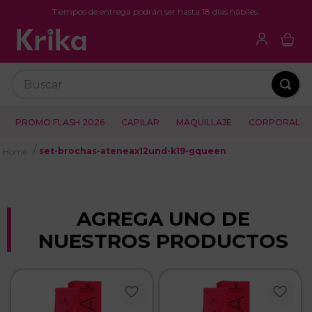
Tiempos de entrega podrán ser hasta 18 días hábiles.
Buscar
PROMO FLASH 2026
CAPILAR
MAQUILLAJE
CORPORAL
set-brochas-ateneax12und-k19-gqueen
AGREGA UNO DE
NUESTROS PRODUCTOS