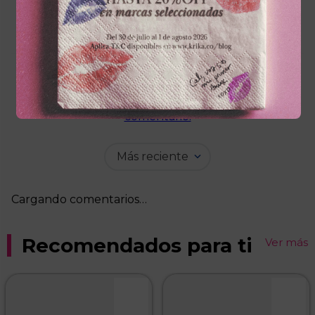
Cargando el resumen…
Por favor, inicia sesión para escribir un
comentario.
Más reciente
Cargando comentarios…
Recomendados para ti
Ver más