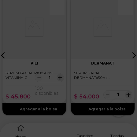
PILI
DERMANAT
SERUM FACIAL PILIx30ml
SERUM FACIAL
－
＋
VITAMINA C
DERMANATx30ml
NIACINAMIDE
100
－
＋
disponibles
$
45
.
800
$
54
.
000
Favoritos
Tiendas
Home