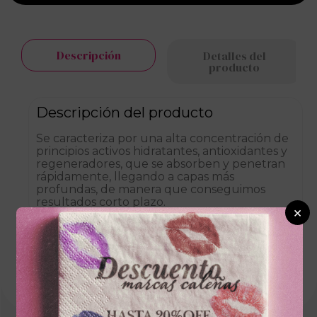
Descripción
Detalles del
producto
Descripción del producto
Se caracteriza por una alta concentración de
principios activos hidratantes, antioxidantes y
regeneradores, que se absorben y penetran
rápidamente, llegando a capas más
profundas, de manera que conseguimos
resultados corto plazo.
×