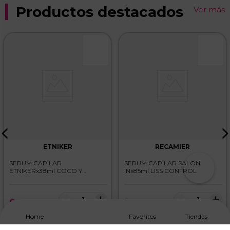
Productos destacados
Ver más
ETNIKER
RECAMIER
SERUM CAPILAR
SERUM CAPILAR SALON
ETNIKERx38ml COCO Y
INx85ml LISS CONTROL
KARITE HYDROELIXIR
－
＋
－
＋
$
29
.
800
$
67
.
700
Home
Favoritos
Tiendas