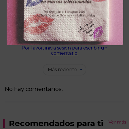
☆
☆
☆
☆
☆
0 Calificación promedio
(0 comentarios)
Por favor, inicia sesión para escribir un
comentario.
Más reciente
No hay comentarios.
Recomendados para ti
Ver más