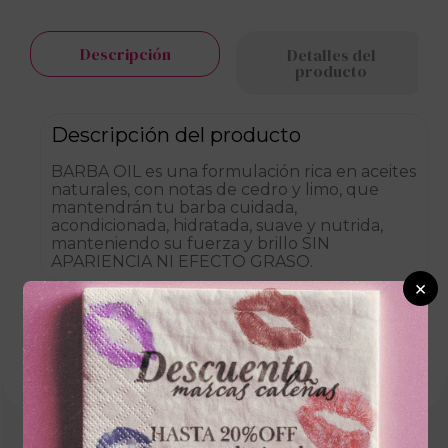
Descripción
Detalles del
producto
Descripción del producto
BARBA OIL es una formulación rica en aceites
naturales, con notas de cedro y limo, que
mantendrán tu barba cuidada,
acondicionada, hidratada, suave y nutrida,
manteniendo su fuerza y brillo SIN
APARIENCIA NI EFECTO GRASO.
×