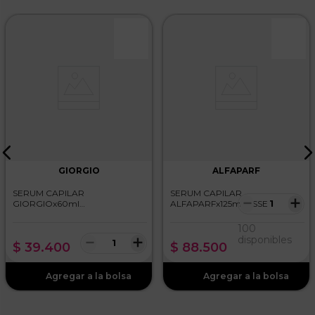
GIORGIO
ALFAPARF
SERUM CAPILAR
SERUM CAPILAR
－
＋
GIORGIOx60ml
ALFAPARFx125ml LISSE
REPARADORA PUNTAS
DESIGN
100
－
＋
disponibles
$
39
.
400
$
88
.
500