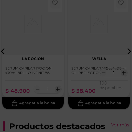
LA POCION
WELLA
SERUM CAPILAR POCION
SERUM CAPILAR WELLAx30ml
－
＋
x30ml BRILLO INFINIT B8
OIL REFLECTIONS
100
－
＋
disponibles
$
48
.
900
$
38
.
400
Productos destacados
Ver más