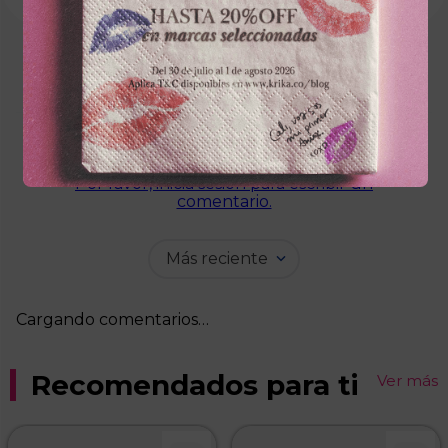
Cargando el resumen…
Por favor, inicia sesión para escribir un
comentario.
Más reciente
Cargando comentarios…
Recomendados para ti
Ver más