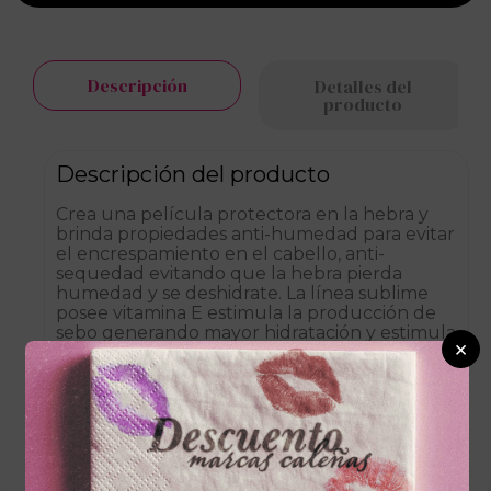
Descripción
Detalles del
producto
Descripción del producto
Crea una película protectora en la hebra y
brinda propiedades anti-humedad para evitar
el encrespamiento en el cabello, anti-
sequedad evitando que la hebra pierda
humedad y se deshidrate. La línea sublime
posee vitamina E estimula la producción de
sebo generando mayor hidratación y estimula
×
la absorción de los nutrientes.