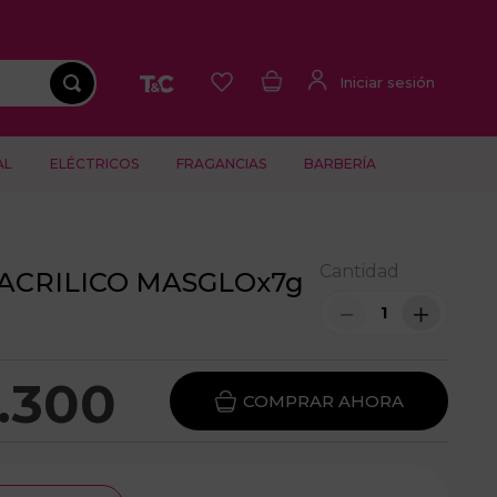
AL
ELÉCTRICOS
FRAGANCIAS
BARBERÍA
Cantidad
ACRILICO MASGLOx7g
－
＋
.
300