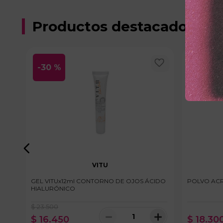
Productos destacados
-
30 %
VITU
AR
GEL VITUx12ml CONTORNO DE OJOS ÁCIDO
POLVO ACR
HIALURÓNICO
$
23
.
500
＋
－
＋
$
16
.
450
$
18
.
30