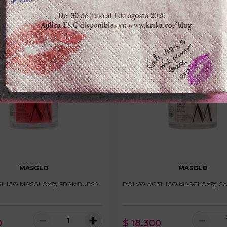
MASGLO
MASGLO
ILICO MASGLOx7g FRAMBUESA
POLVO ACRILICO MASGLOx7g C
－
＋
－
0
$
18
.
300