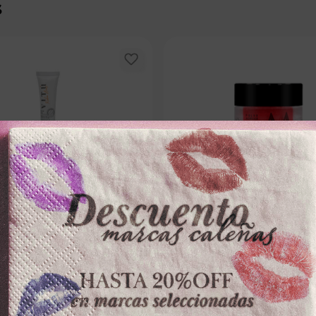
s
VITU
MASGLO
ml CONTORNO DE OJOS ÁCIDO
POLVO ACRILICO MASGLOx7g F
ICO
－
＋
－
0
$
18
.
300
100 disponibles
10 dispon