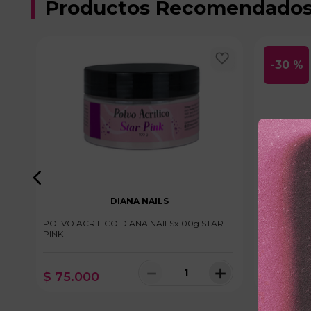
Productos Recomendado
-
30 %
DIANA NAILS
POLVO ACRILICO DIANA NAILSx100g STAR
GEL VITUx12
PINK
HIALURÓN
$
23
.
500
＋
－
＋
$
75
.
000
$
16
.
45
100 disponibles