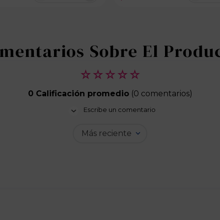
10 disponibles
10 dispon
☆
☆
☆
☆
☆
0 Calificación promedio
(0 comentarios)
Escribe un comentario
Más reciente
Agregar comentario
Título
Califica el producto de 1 a 5 estrellas