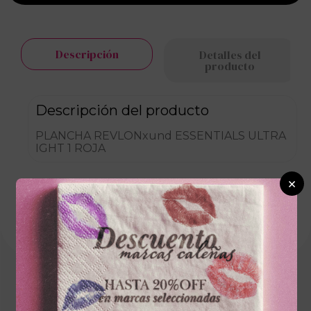
Descripción
Detalles del
producto
Descripción del producto
PLANCHA REVLONxund ESSENTIALS ULTRA
IGHT 1 ROJA
×