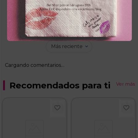
Cargando el resumen…
Por favor, inicia sesión para escribir un
comentario.
Más reciente
Cargando comentarios…
Recomendados para ti
Ver más