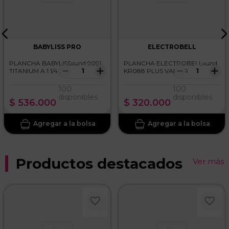
BABYLISS PRO
ELECTROBELL
PLANCHA BABYLISSxund 9091
PLANCHA ELECTROBELLxund
－
＋
－
＋
TITANIUM A 1 1/4 XL
KR088 PLUS VAPOR
100
100
disponibles
disponibles
$
536
.
000
$
320
.
000
Productos destacados
Ver más