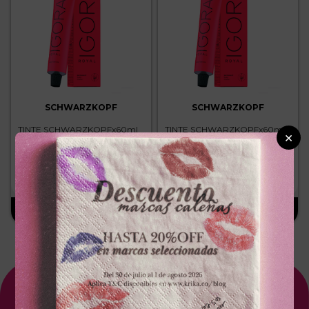
SCHWARZKOPF
SCHWARZKOPF
TINTE SCHWARZKOPFx60ml
TINTE SCHWARZKOPFx60ml
×
ROYAL 7.77 RUBIO MEDIO
ROYAL 8.00 RUBIO CLARO
COBRIZO INTENSO
INTENSO
－
＋
－
＋
$
25
.
300
$
25
.
300
Suscríbete A Nuestro NewsLetter