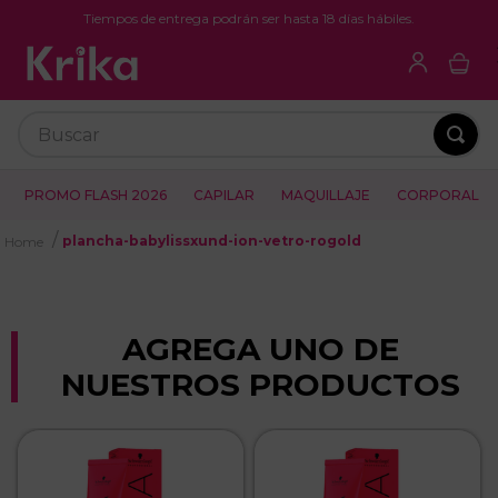
Tiempos de entrega podrán ser hasta 18 días hábiles.
Buscar
PROMO FLASH 2026
CAPILAR
MAQUILLAJE
CORPORAL
plancha-babylissxund-ion-vetro-rogold
AGREGA UNO DE
NUESTROS PRODUCTOS