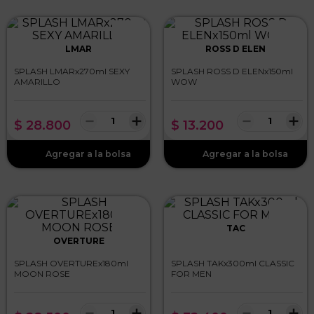
LMAR
ROSS D ELEN
SPLASH LMARx270ml SEXY
SPLASH ROSS D ELENx150ml
AMARILLO
WOW
－
＋
－
＋
$
28
.
800
$
13
.
200
TAC
OVERTURE
SPLASH OVERTUREx180ml
SPLASH TAKx300ml CLASSIC
MOON ROSE
FOR MEN
－
＋
－
＋