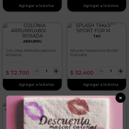
TAC
ARRURRU
COLONIA ARRURRUx800ml
SPLASH TAKx300ml SPORT
ROSADA
FOR MEN
－
＋
－
＋
$
72
.
700
$
32
.
400
×
OVERTURE
MOREIRA