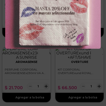
KIT CORPORAL
SPLASH MOREIRAx110ml
OVERTUREx2und ALIA NOIR
SHIMMER BOMBOMBUN
150+20m
－
＋
－
＋
$
32
.
900
$
39
.
000
AROMASENSE
OVERTURE
PERFUME CORPORAL
KIT CORPORAL
AROMASENSEx230ml VA A
OVERTURExund ROYAL
SUNRISE
+AFT/SHAVE
－
＋
－
＋
$
21
.
700
$
66
.
500