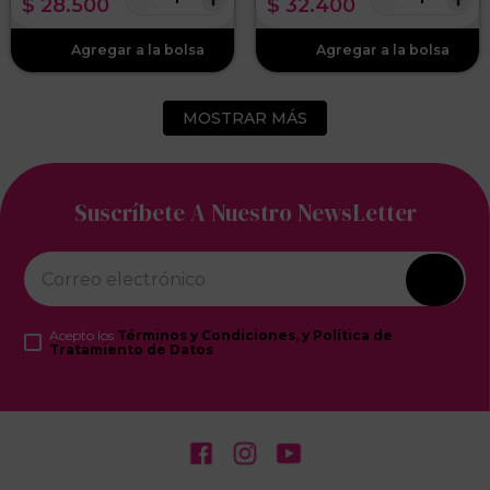
$
28
.
500
$
32
.
400
MOSTRAR MÁS
Suscríbete A Nuestro NewsLetter
Acepto los
Términos y Condiciones, y Política de
Tratamiento de Datos