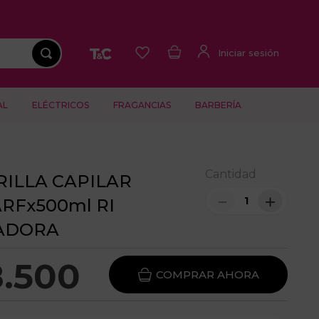
AL
ELÉCTRICOS
FRAGANCIAS
BARBERÍA
Cantidad
ILLA CAPILAR
－
＋
RFx500ml RI
ADORA
8
.
500