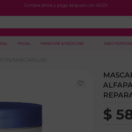
Compra ahora y paga después con ADDI.
RAL
FACIAL
MANICURE & PEDICURE
ASEO PERSON
NTOS/MASCARILLAS
MASCAR
ALFAPA
REPAR
$
5