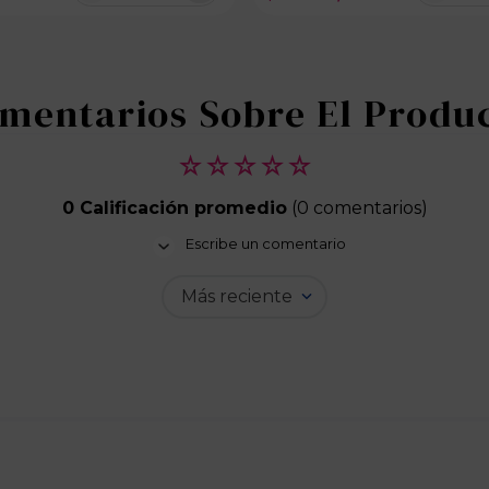
100 disponibles
100 dispo
☆
☆
☆
☆
☆
0 Calificación promedio
(0 comentarios)
Escribe un comentario
Más reciente
Agregar comentario
Título
Califica el producto de 1 a 5 estrellas