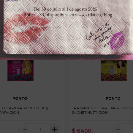
PONTO
PONTO
TO CAPILAR PONTOx100g
TRATAMIENTO CAPILAR PONTOx
PARACION
SACHET NUTRICION
－
＋
－
$
6400
,