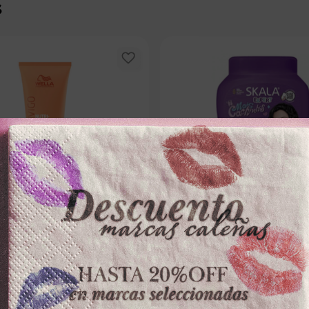
s
WELLA
SKALA
A CAPILAR WELLAx30ml INVIGO
TRATAMIENTO CAPILAR SKALAx1
CACHINHOS
－
＋
－
0
$
29
.
900
100 disponibles