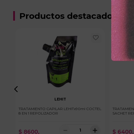
Productos destacados
LEHIT
TRATAMIENTO CAPILAR LEHITx90ml COCTEL
TRATAMIEN
8 EN 1 REPOLIZADOR
SACHET RE
＋
－
＋
$
8600
,
$
6400
,