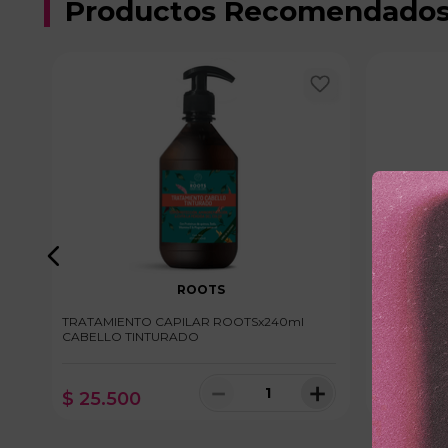
Productos Recomendado
ROOTS
TRATAMIENTO CAPILAR ROOTSx240ml
MASCARILL
CABELLO TINTURADO
RI ENRICH
＋
－
＋
$
25
.
500
$
24
.
70
100 disponibles