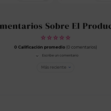
100 disponibles
☆
☆
☆
☆
☆
0 Calificación promedio
(0 comentarios)
Escribe un comentario
Más reciente
Agregar comentario
Título
Califica el producto de 1 a 5 estrellas