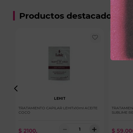
Productos destacados
LEHIT
TRATAMIENTO CAPILAR LEHITx10ml ACEITE
TRATAMIEN
COCO
SUBLIME 
＋
－
＋
$
2100
,
$
59
.
00