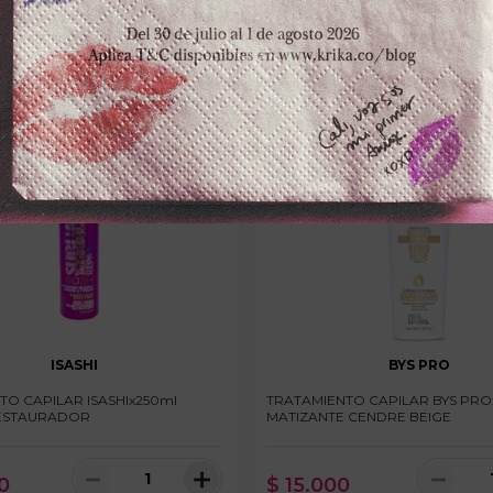
ISASHI
BYS PRO
TO CAPILAR ISASHIx250ml
TRATAMIENTO CAPILAR BYS PRO
RESTAURADOR
MATIZANTE CENDRE BEIGE
－
＋
－
0
$
15
.
000