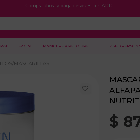
Compra ahora y paga después con ADDI.
RAL
FACIAL
MANICURE & PEDICURE
ASEO PERSON
NTOS/MASCARILLAS
MASCAR
ALFAPA
NUTRIT
$
8