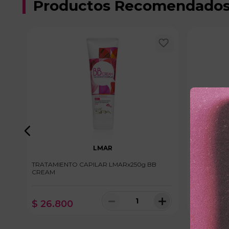
Productos Recomendado
LMAR
TRATAMIENTO CAPILAR LMARx250g BB
TRATAMIEN
CREAM
COMPLEX
＋
－
＋
$
26
.
800
$
28
.
60
100 disponibles