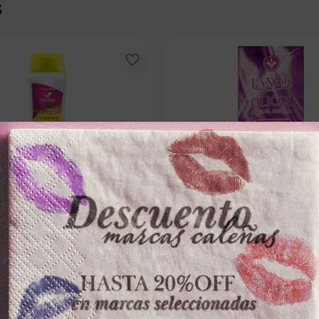
s
VITALHER
DROMATIC
TO CAPILAR VITALHERx350ml
TRATAMIENTO CAPILAR DROMAT
GLICOL
－
＋
－
0
$
3200
,
100 disponibles