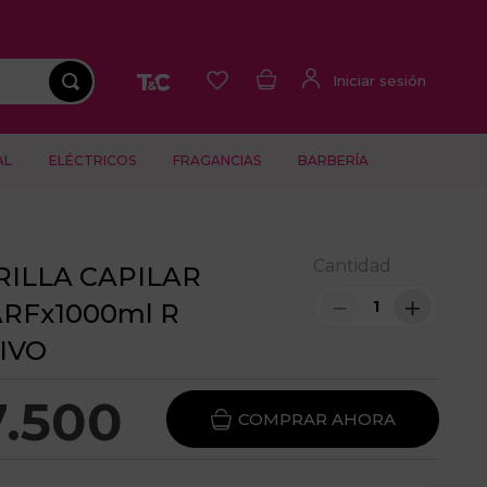
AL
ELÉCTRICOS
FRAGANCIAS
BARBERÍA
Cantidad
ILLA CAPILAR
－
＋
RFx1000ml R
IVO
7
.
500