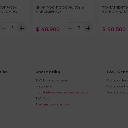
KOPFx60ml
SHAMPOO POCIONx450ml
TRATAMIENTO
IO CLARO
CRECIMIENTO
ESPECTANASx
ON
－
＋
－
＋
$
48
.
900
$
48
.
500
rías
Únete Krika
T&C  Gene
T&C Promocionales
Políticas de 
Mayorista
Política de t
Inscríbete a nuesta base de datos.
Términos y c
T&C Addi
Trabaja con nosotros