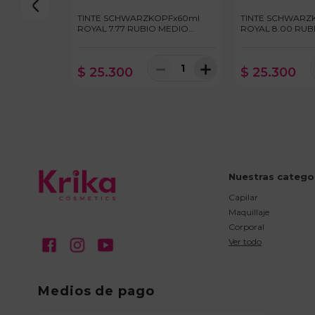
TINTE SCHWARZKOPFx60ml
TINTE SCHWARZ
ROYAL 7.77 RUBIO MEDIO
ROYAL 8.00 RUB
COBRIZO INTENSO
INTENSO
－
＋
$
25
.
300
$
25
.
300
Nuestras catego
Capilar
Maquillaje
Corporal
Ver todo
Medios de pago