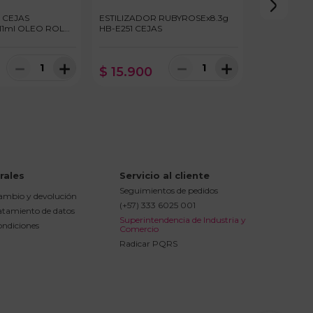
 CEJAS
ESTILIZADOR RUBYROSEx8.3g
11ml OLEO ROLL
HB-E251 CEJAS
－
＋
－
＋
$
15
.
900
rales
Servicio al cliente
Seguimientos de pedidos
cambio y devolución
(+57) 333 6025 001
ratamiento de datos
Superintendencia de Industria y 
ondiciones
Comercio
Radicar PQRS