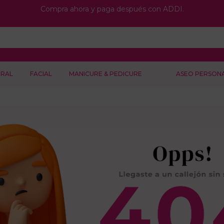
Compra ahora y paga después con ADDI.
RAL
FACIAL
MANICURE & PEDICURE
ASEO PERSON