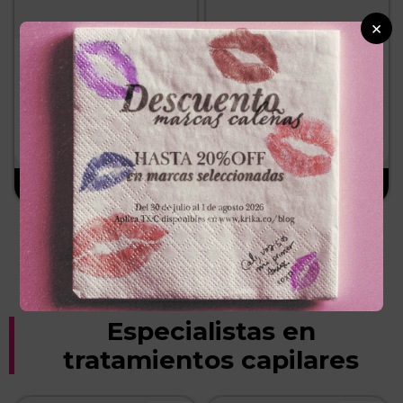
×
KURA
KURA
DESMAQUILLANTE
CREMA FACIAL KURAx40ml
KURAx250ml BIFASICO
HIDRATACION PROFUNDA
－
＋
－
＋
$
35
.
000
$
50
.
000
Especialistas en
tratamientos capilares