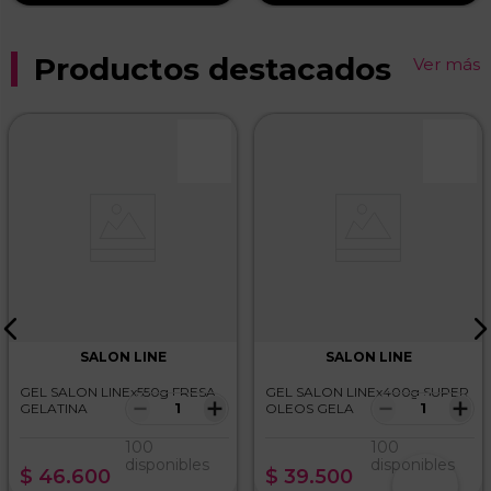
Productos destacados
Ver más
SALON LINE
SALON LINE
GEL SALON LINEx550g FRESA
GEL SALON LINEx400g SUPER
－
＋
－
＋
GELATINA
OLEOS GELA
100
100
disponibles
disponibles
$
46
.
600
$
39
.
500