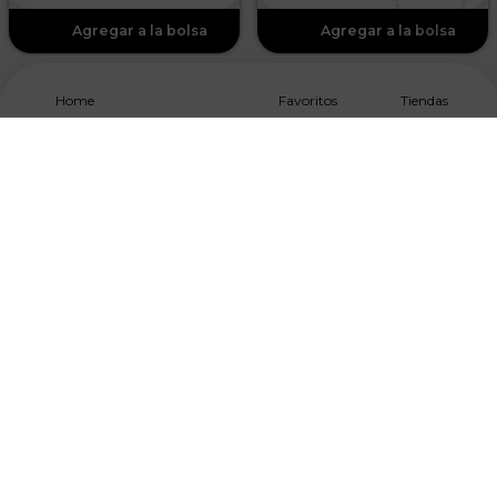
Home
Favoritos
Tiendas
Suscríbete A Nuestro NewsLetter
Acepto los
Términos y Condiciones, y Política de
Tratamiento de Datos