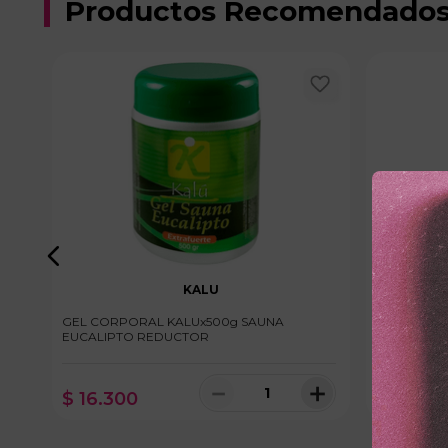
Productos Recomendado
KALU
GEL CORPORAL KALUx500g SAUNA
CREMA RE
EUCALIPTO REDUCTOR
CHILI
＋
－
＋
$
16
.
300
$
28
.
20
100 disponibles