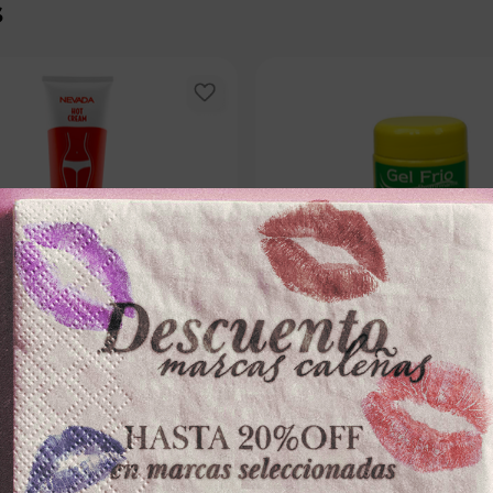
s
NEVADA
BELL FRANZ
DUCTORATORA NEVADAx200ml
GEL CORPORAL BELL FRANZx50
REDUCTOR
－
＋
－
0
$
16
.
500
100 disponibles