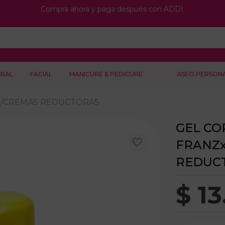
Compra ahora y paga después con ADDI.
RAL
FACIAL
MANICURE & PEDICURE
ASEO PERSON
S/CREMAS REDUCTORAS
GEL CO
FRANZx
REDUC
$
13