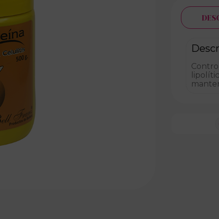
DES
Descr
Control
lipolít
mantene