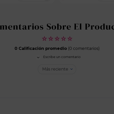
100 disponibles
100 dispo
☆
☆
☆
☆
☆
0 Calificación promedio
(0 comentarios)
Escribe un comentario
Más reciente
Agregar comentario
Título
Califica el producto de 1 a 5 estrellas