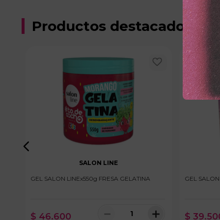
Productos destacados
SALON LINE
NA
GEL SALON LINEx550g FRESA GELATINA
GEL SALON
＋
－
＋
$
46
.
600
$
39
.
50