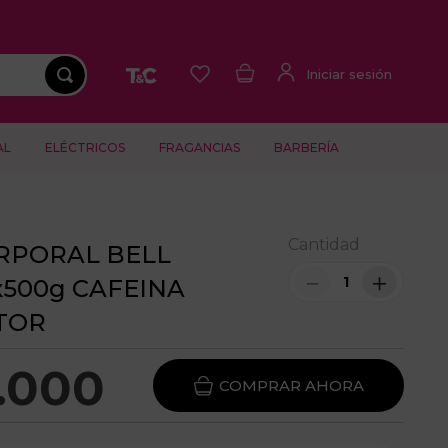
AL
ELÉCTRICOS
FRAGANCIAS
BARBERÍA
Cantidad
RPORAL BELL
－
＋
500g CAFEINA
TOR
.
000