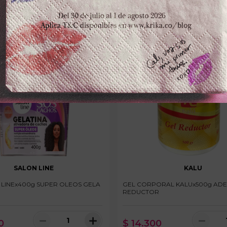
SALON LINE
KALU
 LINEx400g SUPER OLEOS GELA
GEL CORPORAL KALUx500g AD
REDUCTOR
－
＋
－
0
$
14
.
300