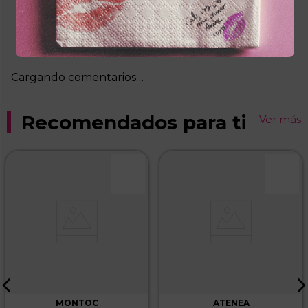
Más reciente
Cargando comentarios…
Recomendados para ti
Ver más
MONTOC
ATENEA