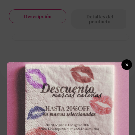
Descripción
Detalles del
producto
×
Cargando el resumen…
Por favor, inicia sesión para escribir un
comentario.