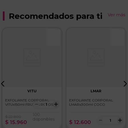
Recomendados para ti
Ver más
VITU
LMAR
EXFOLIANTE CORPORAL
EXFOLIANTE CORPORAL
－
＋
VITUx150ml FRUTOS ROJOS
LMARx300ml COCO
100
$
22
.
800
－
＋
disponibles
$
15
.
960
$
12
.
600