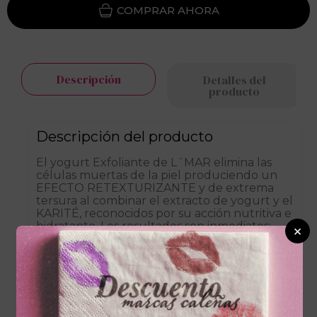
Descripción
Detalles del
producto
Descripción del producto
El yogurt Exfoliante de L´MAR elimina las
células muertas de la piel produciendo un
EFECTO RETEXTURIZANTE y de extrema
tersura al combinar el extracto de yogurt y el
KARITÉ, reconocidos por su acción nutritiva e
hidratante. Los resultados son inmediatos:
×
una piel más suave y radiante!