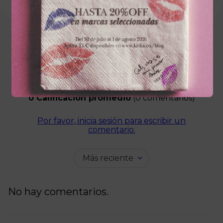
☆
☆
☆
☆
☆
0 Calificación promedio
(0 comentarios)
Por favor, inicia sesión para escribir un
comentario.
Más reciente
No hay comentarios.