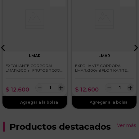
LMAR
LMAR
EXFOLIANTE CORPORAL
EXFOLIANTE CORPORAL
LMARx300ml FRUTOS ROJOS
LMARx300ml FLOR KARITE
YOGUR
YOGUR
－
＋
－
＋
$
12
.
600
$
12
.
600
Productos destacados
Ver más